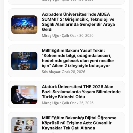
Acıbadem Üniversitesi’nde AIDEA
SUMMIT 2: Girişimcilik, Teknoloji ve
Sağlık Alanlarında Gençler Bir Araya
Geldi
Miraç Uğur Çallı
Ocak 30, 2026
Millî Eğitim Bakanı Yusuf Tekin:
“Kökeninde bilgi, odağında beceri,
hedefinde gelecek olan yeni nesiller
için” Ailem 2 izleyiciyle buluşuyor
Sıla Akçaat
Ocak 28, 2026
Atatürk Üniversitesi THE 2026 Alan
Bazlı Sıralamalarda Yaşam Bilimlerinde
Türkiye Birincisi Oldu
Miraç Uğur Çallı
Ocak 26, 2026
Millî Eğitim Bakanlığı Dijital Öğrenme
Köprüsü’nü Erişime Açtı: Güvenilir
Kaynaklar Tek Çatı Altında