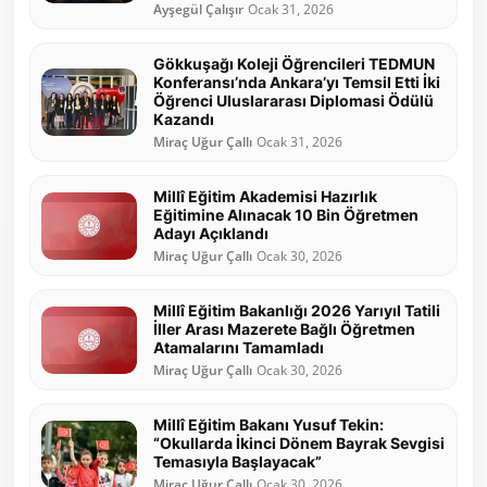
Ayşegül Çalışır
Ocak 31, 2026
Gökkuşağı Koleji Öğrencileri TEDMUN
Konferansı’nda Ankara’yı Temsil Etti İki
Öğrenci Uluslararası Diplomasi Ödülü
Kazandı
Miraç Uğur Çallı
Ocak 31, 2026
Millî Eğitim Akademisi Hazırlık
Eğitimine Alınacak 10 Bin Öğretmen
Adayı Açıklandı
Miraç Uğur Çallı
Ocak 30, 2026
Millî Eğitim Bakanlığı 2026 Yarıyıl Tatili
İller Arası Mazerete Bağlı Öğretmen
Atamalarını Tamamladı
Miraç Uğur Çallı
Ocak 30, 2026
Millî Eğitim Bakanı Yusuf Tekin:
“Okullarda İkinci Dönem Bayrak Sevgisi
Temasıyla Başlayacak”
Miraç Uğur Çallı
Ocak 30, 2026