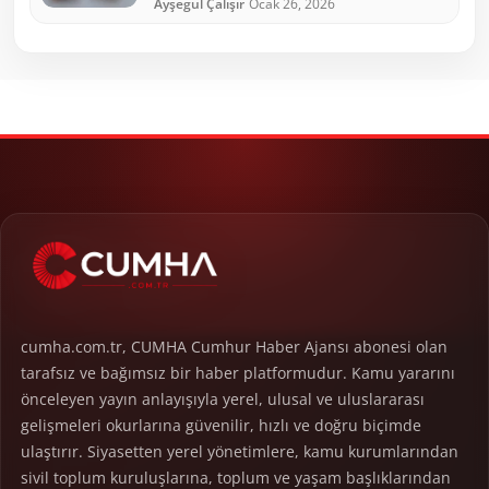
Ayşegül Çalışır
Ocak 26, 2026
cumha.com.tr, CUMHA Cumhur Haber Ajansı abonesi olan
tarafsız ve bağımsız bir haber platformudur. Kamu yararını
önceleyen yayın anlayışıyla yerel, ulusal ve uluslararası
gelişmeleri okurlarına güvenilir, hızlı ve doğru biçimde
ulaştırır. Siyasetten yerel yönetimlere, kamu kurumlarından
sivil toplum kuruluşlarına, toplum ve yaşam başlıklarından