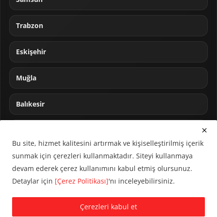
Trabzon
Eskişehir
Muğla
Balıkesir
Sakarya
Bu site, hizmet kalitesini artırmak ve kişiselleştirilmiş içerik
sunmak için çerezleri kullanmaktadır. Siteyi kullanmaya
devam ederek çerez kullanımını kabul etmiş olursunuz.
Detaylar için
[Çerez Politikası]
'nı inceleyebilirsiniz.
© 2024 CUMHA (Cumhur Haber Ajansı) Tüm hakları saklıdır.
Çerezleri kabul et