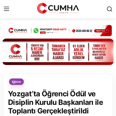
Kurumsal
Cumhurbaşkanlığı
Bakanlıklar
TBMM
Eğitim
Siyasi Partiler
Yozgat’ta Öğrenci Ödül ve
Yerel Yönetimler
Disiplin Kurulu Başkanları ile
Toplantı Gerçekleştirildi
Mülki İdare