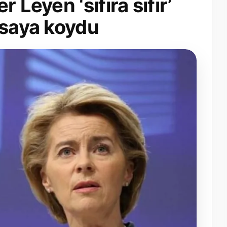
 Leyen ‘sıfıra sıfır’
asaya koydu