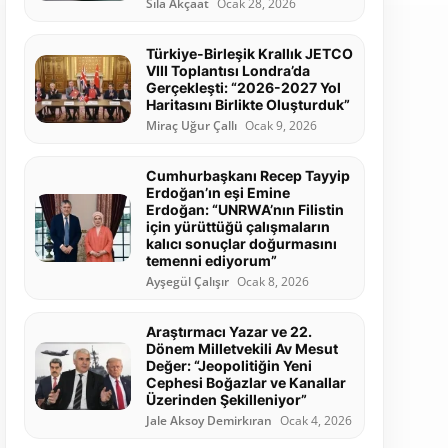
Sıla Akçaat
Ocak 28, 2026
Türkiye-Birleşik Krallık JETCO
VIII Toplantısı Londra’da
Gerçekleşti: “2026-2027 Yol
Haritasını Birlikte Oluşturduk”
Miraç Uğur Çallı
Ocak 9, 2026
Cumhurbaşkanı Recep Tayyip
Erdoğan’ın eşi Emine
Erdoğan: “UNRWA’nın Filistin
için yürüttüğü çalışmaların
kalıcı sonuçlar doğurmasını
temenni ediyorum”
Ayşegül Çalışır
Ocak 8, 2026
Araştırmacı Yazar ve 22.
Dönem Milletvekili Av Mesut
Değer: “Jeopolitiğin Yeni
Cephesi Boğazlar ve Kanallar
Üzerinden Şekilleniyor”
Jale Aksoy Demirkıran
Ocak 4, 2026