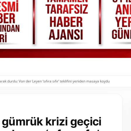
rak durdu: Von der Leyen ‘sıfıra sıfır’ teklifini yeniden masaya koydu
 gümrük krizi geçici