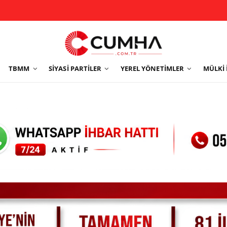
TBMM
SIYASI PARTILER
YEREL YÖNETIMLER
MÜLKI 