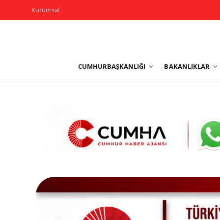
Kurumsal
Kurumsal
CUMHURBAŞKANLIĞI
BAKANLIKLAR
Cumhurbaşkanlığı
Bakanlıklar
TBMM
Siyasi Partiler
Yerel Yönetimler
Mülki İdare