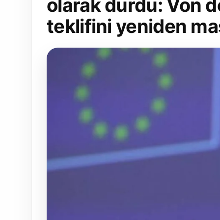
olarak durdu: Von der
teklifini yeniden m