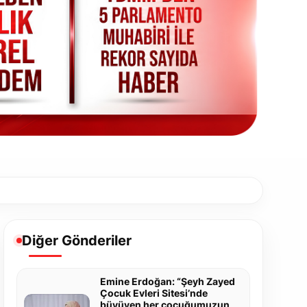
Diğer Gönderiler
Emine Erdoğan: “Şeyh Zayed
Çocuk Evleri Sitesi’nde
büyüyen her çocuğumuzun