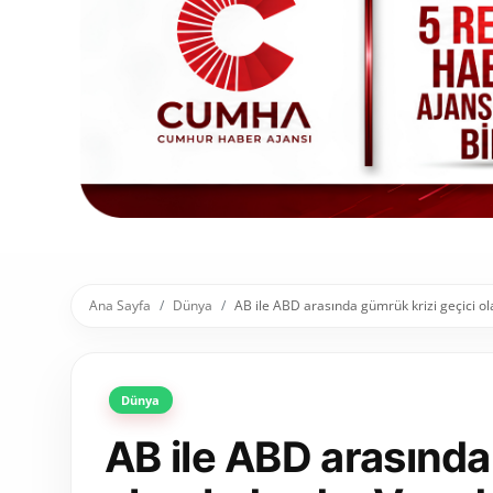
Toplum ve Yaşam
Sivil Toplum Kuruluşları
Kamu Kurumları ve Üst Kurullar
Resmi Reklamlar
Ana Sayfa
Dünya
AB ile ABD arasında gümrük krizi geçici ola
Dünya
AB ile ABD arasında