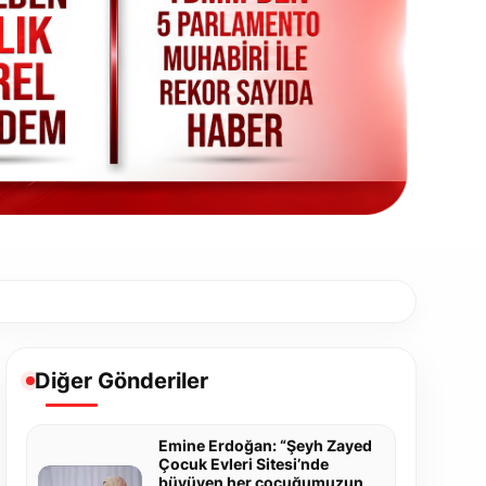
Diğer Gönderiler
Emine Erdoğan: “Şeyh Zayed
Çocuk Evleri Sitesi’nde
büyüyen her çocuğumuzun