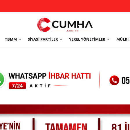
TBMM
SIYASI PARTILER
YEREL YÖNETIMLER
MÜLKI 