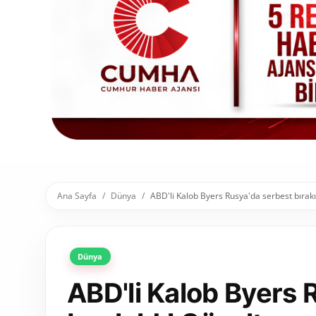
Toplum ve Yaşam
Sivil Toplum Kuruluşları
Kamu Kurumları ve Üst Kurullar
Resmi Reklamlar
Ana Sayfa
Dünya
ABD'li Kalob Byers Rusya'da serbest bırakıl
Dünya
ABD'li Kalob Byers 