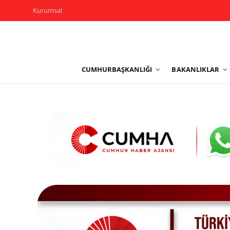
Kurumsal
Kurumsal
CUMHURBAŞKANLIĞI
BAKANLIKLAR
Cumhurbaşkanlığı
Bakanlıklar
TBMM
Siyasi Partiler
Yerel Yönetimler
Mülki İdare