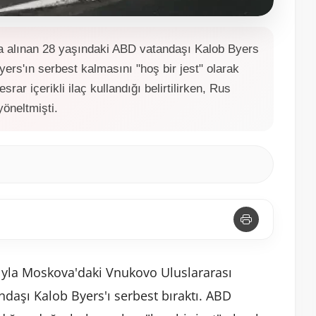
a alınan 28 yaşındaki ABD vatandaşı Kalob Byers
yers'ın serbest kalmasını "hoş bir jest" olarak
srar içerikli ilaç kullandığı belirtilirken, Rus
yöneltmişti.
yla Moskova'daki Vnukovo Uluslararası
daşı Kalob Byers'ı serbest bıraktı. ABD