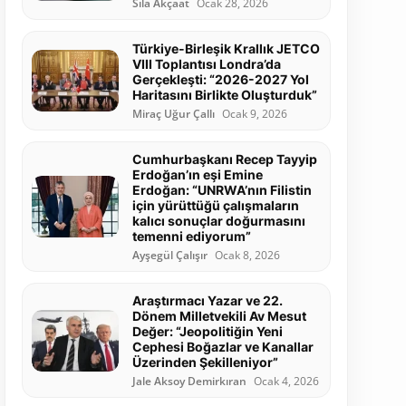
Sıla Akçaat
Ocak 28, 2026
Türkiye-Birleşik Krallık JETCO
VIII Toplantısı Londra’da
Gerçekleşti: “2026-2027 Yol
Haritasını Birlikte Oluşturduk”
Miraç Uğur Çallı
Ocak 9, 2026
Cumhurbaşkanı Recep Tayyip
Erdoğan’ın eşi Emine
Erdoğan: “UNRWA’nın Filistin
için yürüttüğü çalışmaların
kalıcı sonuçlar doğurmasını
temenni ediyorum”
Ayşegül Çalışır
Ocak 8, 2026
Araştırmacı Yazar ve 22.
Dönem Milletvekili Av Mesut
Değer: “Jeopolitiğin Yeni
Cephesi Boğazlar ve Kanallar
Üzerinden Şekilleniyor”
Jale Aksoy Demirkıran
Ocak 4, 2026