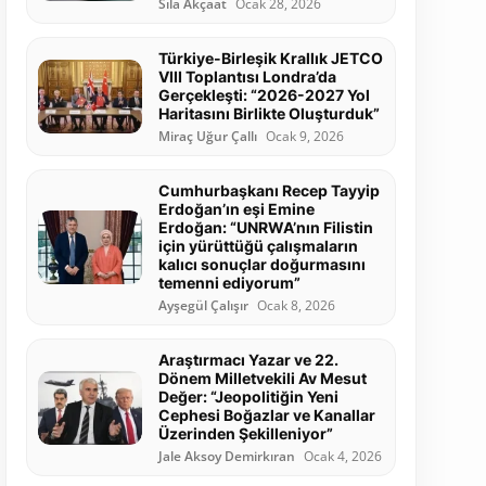
Sıla Akçaat
Ocak 28, 2026
Türkiye-Birleşik Krallık JETCO
VIII Toplantısı Londra’da
Gerçekleşti: “2026-2027 Yol
Haritasını Birlikte Oluşturduk”
Miraç Uğur Çallı
Ocak 9, 2026
Cumhurbaşkanı Recep Tayyip
Erdoğan’ın eşi Emine
Erdoğan: “UNRWA’nın Filistin
için yürüttüğü çalışmaların
kalıcı sonuçlar doğurmasını
temenni ediyorum”
Ayşegül Çalışır
Ocak 8, 2026
Araştırmacı Yazar ve 22.
Dönem Milletvekili Av Mesut
Değer: “Jeopolitiğin Yeni
Cephesi Boğazlar ve Kanallar
Üzerinden Şekilleniyor”
Jale Aksoy Demirkıran
Ocak 4, 2026