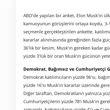
ABD'de yapılan bir anket, Elon Musk'ın ülk
kamuoyunun görüşlerini ortaya koydu. 3-17
seçmenle gerçekleştirilen ankette, katılımc
kararlar alınmasında gereğinden fazla gü
36'lık bir kesim, Musk'ın gereken kadar g
yüzde 3'lük bir oran Musk'ın gücünün yeter
Demokrat, Bağımsız ve Cumhuriyetçi G
Demokrat katılımcıların yüzde 96'sı, bağım
yüzde 16'sı Musk'ın kararlar üzerinde ge
Diğer taraftan, Demokratların yalnızca yüz
Cumhuriyetçilerin yüzde 78'i Musk'ın gerek
zamanda, bağımsızların yüzde 4'ü ve Cumh