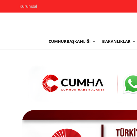
Kurumsal
Kurumsal
CUMHURBAŞKANLIĞI
BAKANLIKLAR
Cumhurbaşkanlığı
Bakanlıklar
TBMM
Siyasi Partiler
Yerel Yönetimler
Mülki İdare