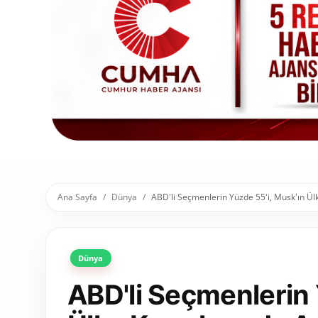
Toplum ve Yaşam
Sivil Toplum Kuruluşları
Kamu Kurumları ve Üst Kurullar
Resmi Reklamlar
Ana Sayfa
Dünya
ABD'li Seçmenlerin Yüzde 55'i, Musk'ın Ü
Dünya
ABD'li Seçmenlerin 