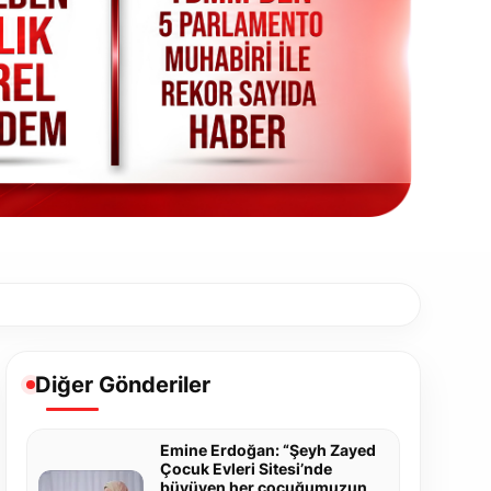
Diğer Gönderiler
Emine Erdoğan: “Şeyh Zayed
Çocuk Evleri Sitesi’nde
büyüyen her çocuğumuzun