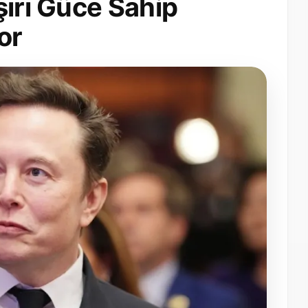
şırı Güce Sahip
or