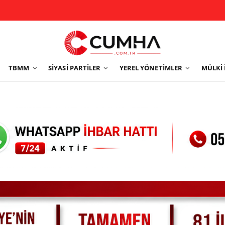
TBMM
SIYASI PARTILER
YEREL YÖNETIMLER
MÜLKI 