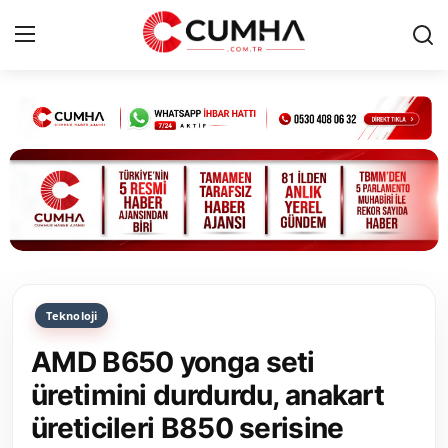
Kurumsal
Cumhurbaşkanlığı
Bakanlıklar
TBMM
Teknoloji
Siyasi Partiler
AMD B650 yonga seti
Yerel Yönetimler
üretimini durdurdu, anakart
üreticileri B850 serisine
Mülki İdare