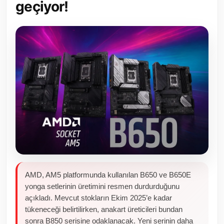
geçiyor!
Toplum ve Yaşam
Sivil Toplum Kuruluşları
Kamu Kurumları ve Üst Kurullar
Resmi Reklamlar
AMD, AM5 platformunda kullanılan B650 ve B650E
yonga setlerinin üretimini resmen durdurduğunu
açıkladı. Mevcut stokların Ekim 2025’e kadar
tükeneceği belirtilirken, anakart üreticileri bundan
sonra B850 serisine odaklanacak. Yeni serinin daha