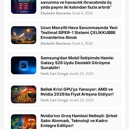
savunma ve havacılık ihracatında üç
yılda payını iki katından fazla artırdı”
Ebubekir Bastama
Ocak 4, 2026
Uzun Menzilli Hava Savunmasında Yeni
Teslimat SİPER-1 Sistemi ÇELİKKUBBE
Envanterine Alındı
Ebubekir Bastama
Ocak 4, 2026
Samsung’dan Mobil İletişimde Hamle:
Galaxy S26 Uydu Destekli Görüşme
Sunabilir!
Fatih Can Cengiz
Aralık 29, 2025
Bellek Krizi GPU’ya Yansıyor: AMD ve
Nvidia 2026’da Fiyat Artışına Gidiyor!
Fatih Can Cengiz
Aralık 29, 2025
Nvidia’nın Groq Hamlesi Netleşti: Şirket
Satın Alınmadı, Teknoloji ve Kadro
Entegre Ediliyor!