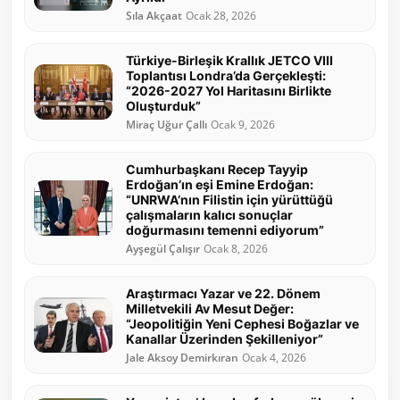
Sıla Akçaat
Ocak 28, 2026
Türkiye-Birleşik Krallık JETCO VIII
Toplantısı Londra’da Gerçekleşti:
“2026-2027 Yol Haritasını Birlikte
Oluşturduk”
Miraç Uğur Çallı
Ocak 9, 2026
Cumhurbaşkanı Recep Tayyip
Erdoğan’ın eşi Emine Erdoğan:
“UNRWA’nın Filistin için yürüttüğü
çalışmaların kalıcı sonuçlar
doğurmasını temenni ediyorum”
Ayşegül Çalışır
Ocak 8, 2026
Araştırmacı Yazar ve 22. Dönem
Milletvekili Av Mesut Değer:
“Jeopolitiğin Yeni Cephesi Boğazlar ve
Kanallar Üzerinden Şekilleniyor”
Jale Aksoy Demirkıran
Ocak 4, 2026