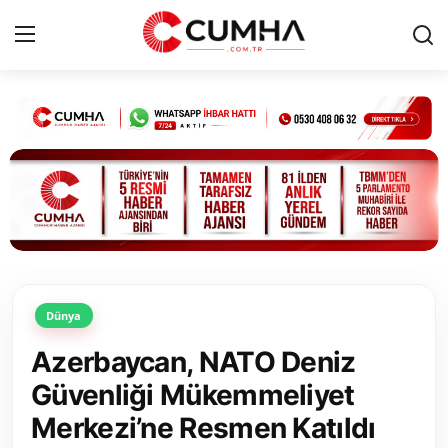
Kurumsal
Cumhurbaşkanlığı
Bakanlıklar
TBMM
Dünya
Siyasi Partiler
Azerbaycan, NATO Deniz
Yerel Yönetimler
Güvenliği Mükemmeliyet
Merkezi’ne Resmen Katıldı
Mülki İdare