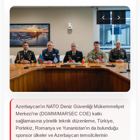
Toplum ve Yaşam
Sivil Toplum Kuruluşları
Kamu Kurumları ve Üst Kurullar
Resmi Reklamlar
Azerbaycan’ın NATO Deniz Güvenliği Mükemmeliyet
Merkezi’ne (DGMM/MARSEC COE) katkı
sağlamasına yönelik teknik düzenleme, Türkiye,
Portekiz, Romanya ve Yunanistan’ın da bulunduğu
sponsor ülkeler ve Azerbaycan temsilcilerinin