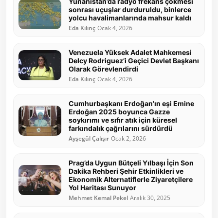
Yunanistan’da radyo frekans çökmesi
sonrası uçuşlar durduruldu, binlerce
yolcu havalimanlarında mahsur kaldı
Eda Kılınç
Ocak 4, 2026
Venezuela Yüksek Adalet Mahkemesi
Delcy Rodriguez’i Geçici Devlet Başkanı
Olarak Görevlendirdi
Eda Kılınç
Ocak 4, 2026
Cumhurbaşkanı Erdoğan’ın eşi Emine
Erdoğan 2025 boyunca Gazze
soykırımı ve sıfır atık için küresel
farkındalık çağrılarını sürdürdü
Ayşegül Çalışır
Ocak 2, 2026
Prag’da Uygun Bütçeli Yılbaşı İçin Son
Dakika Rehberi Şehir Etkinlikleri ve
Ekonomik Alternatiflerle Ziyaretçilere
Yol Haritası Sunuyor
Mehmet Kemal Pekel
Aralık 30, 2025