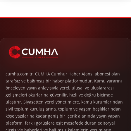
cumha.com.tr, CUMHA Cumhur Haber Ajansı abonesi olan
tarafsız ve bağımsız bir haber platformudur. Kamu yararını
önceleyen yayın anlayışıyla yerel, ulusal ve uluslararası
gelişmeleri okurlarına güvenilir, hızlı ve doğru biçimde
ulaştırır. Siyasetten yerel yönetimlere, kamu kurumlarından
sivil toplum kuruluşlarına, toplum ve yaşam başlıklarından
köşe yazılarına kadar geniş bir içerik alanında yayın yapan
platform, farklı görüşlere eşit mesafede duran editoryal
çizgisiyle haberleri ve bağımsız kalemlerin yorumlarını