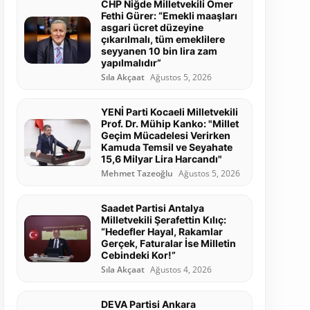
CHP Niğde Milletvekili Ömer
Fethi Gürer: “Emekli maaşları
asgari ücret düzeyine
çıkarılmalı, tüm emeklilere
seyyanen 10 bin lira zam
yapılmalıdır”
Sıla Akçaat
Ağustos 5, 2026
YENİ Parti Kocaeli Milletvekili
Prof. Dr. Mühip Kanko: "Millet
Geçim Mücadelesi Verirken
Kamuda Temsil ve Seyahate
15,6 Milyar Lira Harcandı"
Mehmet Tazeoğlu
Ağustos 5, 2026
Saadet Partisi Antalya
Milletvekili Şerafettin Kılıç:
“Hedefler Hayal, Rakamlar
Gerçek, Faturalar İse Milletin
Cebindeki Kor!”
Sıla Akçaat
Ağustos 4, 2026
DEVA Partisi Ankara