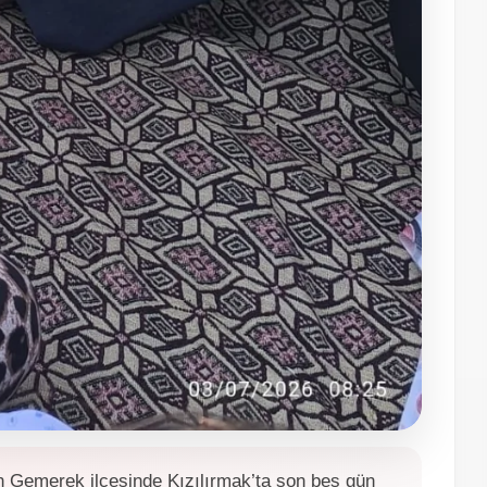
ın Gemerek ilçesinde Kızılırmak’ta son beş gün