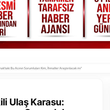
rmak’taki Bu Acının Sorumluları Kim, İhmaller Araştırılacak mı”
li Ulaş Karasu: