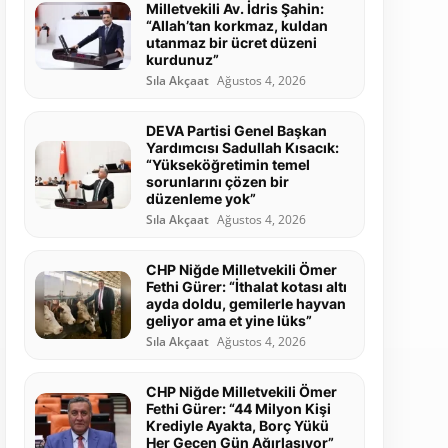
Milletvekili Av. İdris Şahin:
“Allah’tan korkmaz, kuldan
utanmaz bir ücret düzeni
kurdunuz”
Sıla Akçaat
Ağustos 4, 2026
DEVA Partisi Genel Başkan
Yardımcısı Sadullah Kısacık:
“Yükseköğretimin temel
sorunlarını çözen bir
düzenleme yok”
Sıla Akçaat
Ağustos 4, 2026
CHP Niğde Milletvekili Ömer
Fethi Gürer: “İthalat kotası altı
ayda doldu, gemilerle hayvan
geliyor ama et yine lüks”
Sıla Akçaat
Ağustos 4, 2026
CHP Niğde Milletvekili Ömer
Fethi Gürer: “44 Milyon Kişi
Krediyle Ayakta, Borç Yükü
Her Geçen Gün Ağırlaşıyor”