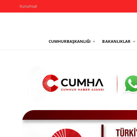
Kurumsal
Kurumsal
CUMHURBAŞKANLIĞI
BAKANLIKLAR
Cumhurbaşkanlığı
Bakanlıklar
TBMM
Siyasi Partiler
Yerel Yönetimler
Mülki İdare