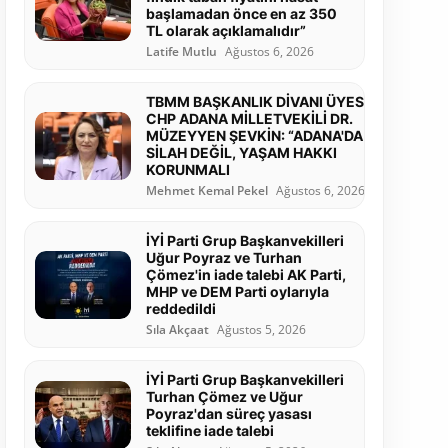
başlamadan önce en az 350
TL olarak açıklamalıdır”
Latife Mutlu
Ağustos 6, 2026
TBMM BAŞKANLIK DİVANI ÜYESİ
CHP ADANA MİLLETVEKİLİ DR.
MÜZEYYEN ŞEVKİN: “ADANA'DA
SİLAH DEĞİL, YAŞAM HAKKI
KORUNMALI
Mehmet Kemal Pekel
Ağustos 6, 2026
İYİ Parti Grup Başkanvekilleri
Uğur Poyraz ve Turhan
Çömez'in iade talebi AK Parti,
MHP ve DEM Parti oylarıyla
reddedildi
Sıla Akçaat
Ağustos 5, 2026
İYİ Parti Grup Başkanvekilleri
Turhan Çömez ve Uğur
Poyraz'dan süreç yasası
teklifine iade talebi