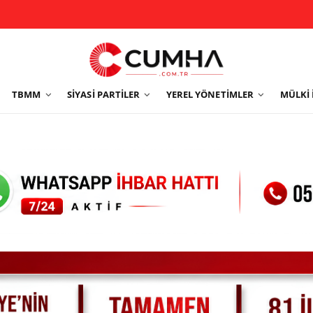
TBMM
SIYASI PARTILER
YEREL YÖNETIMLER
MÜLKI 