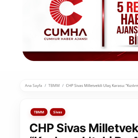
Toplum ve Yaşam
Sivil Toplum Kuruluşları
Kamu Kurumları ve Üst Kurullar
Resmi Reklamlar
Ana Sayfa
TBMM
CHP Sivas Milletvekili Ulaş Karasu: “Kızılı
TBMM
Sivas
CHP Sivas Milletveki