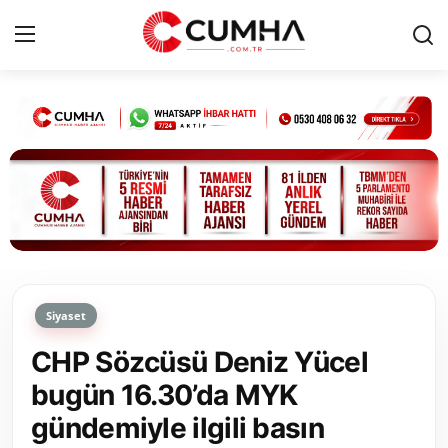
Kurumsal
Cumhurbaşkanlığı
Bakanlıklar
TBMM
Siyaset
Siyasi Partiler
CHP Sözcüsü Deniz Yücel
Yerel Yönetimler
bugün 16.30’da MYK
gündemiyle ilgili basın
Mülki İdare