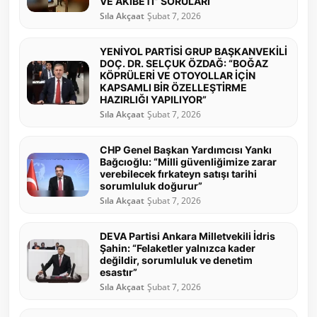
VE AKIBETİ” SORULARI
Sıla Akçaat
Şubat 7, 2026
YENİYOL PARTİSİ GRUP BAŞKANVEKİLİ
DOÇ. DR. SELÇUK ÖZDAĞ: “BOĞAZ
KÖPRÜLERİ VE OTOYOLLAR İÇİN
KAPSAMLI BİR ÖZELLEŞTİRME
HAZIRLIĞI YAPILIYOR”
Sıla Akçaat
Şubat 7, 2026
CHP Genel Başkan Yardımcısı Yankı
Bağcıoğlu: “Milli güvenliğimize zarar
verebilecek fırkateyn satışı tarihi
sorumluluk doğurur”
Sıla Akçaat
Şubat 7, 2026
DEVA Partisi Ankara Milletvekili İdris
Şahin: “Felaketler yalnızca kader
değildir, sorumluluk ve denetim
esastır”
Sıla Akçaat
Şubat 7, 2026