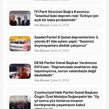
İYİ Parti Sözcüsü Buğra Kavuncu:
“İstanbul’daki deprem riski Türkiye için
açık bir beka problemidir”
Sıla Akçaat
Şubat 6, 2026
Saadet Partisi 6 Şubat depremlerinin 3.
yılında 81 ilde eylem yaptı: “Sesimizi
duymayanlara düdük çalıyoruz”
Sıla Akçaat
Şubat 6, 2026
DEVA Partisi Genel Başkan Yardımcısı
Elif Esen: “Depremzede anahtarını alıp
taşınmıyorsa, sorun vatandaşta değil
devlettedir”
Sıla Akçaat
Şubat 6, 2026
Cumhuriyet Halk Partisi Genel Başkanı
Özgür Özel Malatya Doğanşehir’de: “Üç
yıl sonra yüz binlerce insanın
konteynerde yaşamasını kabul
etmiyoruz”