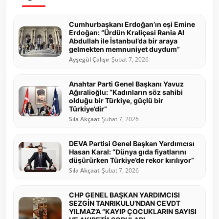
Cumhurbaşkanı Erdoğan’ın eşi Emine
Erdoğan: “Ürdün Kraliçesi Rania Al
Abdullah ile İstanbul’da bir araya
gelmekten memnuniyet duydum”
Ayşegül Çalışır
Şubat 7, 2026
Anahtar Parti Genel Başkanı Yavuz
Ağıralioğlu: “Kadınların söz sahibi
olduğu bir Türkiye, güçlü bir
Türkiye’dir”
Sıla Akçaat
Şubat 7, 2026
DEVA Partisi Genel Başkan Yardımcısı
Hasan Karal: “Dünya gıda fiyatlarını
düşürürken Türkiye’de rekor kırılıyor”
Sıla Akçaat
Şubat 7, 2026
CHP GENEL BAŞKAN YARDIMCISI
SEZGİN TANRIKULU’NDAN CEVDT
YILMAZ’A “KAYIP ÇOCUKLARIN SAYISI