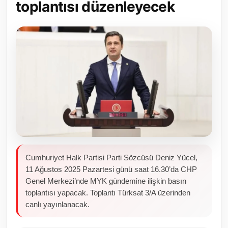
toplantısı düzenleyecek
Toplum ve Yaşam
Sivil Toplum Kuruluşları
Kamu Kurumları ve Üst Kurullar
Resmi Reklamlar
Cumhuriyet Halk Partisi Parti Sözcüsü Deniz Yücel,
11 Ağustos 2025 Pazartesi günü saat 16.30’da CHP
Genel Merkezi’nde MYK gündemine ilişkin basın
toplantısı yapacak. Toplantı Türksat 3/A üzerinden
canlı yayınlanacak.