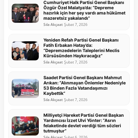
Cumhuriyet Halk Partisi Genel Başkanı
Özgür Özel Malatya’da: “Depreme
hazırlık için her şey vardı ama hükümet
mazeretsiz yakalandı”
Sıla Akçaat
Şubat 7, 2026
Yeniden Refah Partisi Genel Başkanı
Fatih Erbakan Hatay’da:
“Depremzedelerin Taleplerini Meclis
Kürsüsünden Haykıracağız”
Sıla Akçaat
Şubat 7, 2026
Saadet Partisi Genel Başkanı Mahmut
Arıkan: “Alınmayan Önlemler Nedeniyle
53 Binden Fazla Vatandaşımızı
Kaybettik”
Sıla Akçaat
Şubat 7, 2026
Milliyetçi Hareket Partisi Genel Başkan
Yardımcısı İzzet Ulvi Yönter: “Asrın
felaketinde devlet verdiği tüm sözleri
tutmuştur”
Sıla Akçaat
Şubat 6, 2026