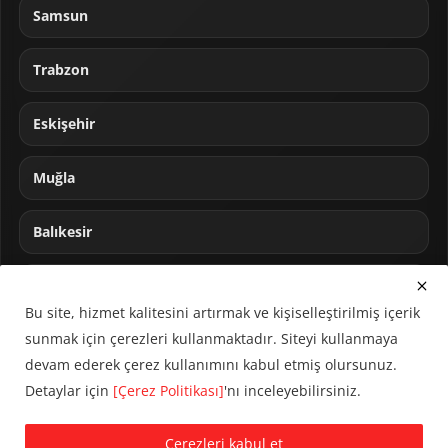
Samsun
Trabzon
Eskişehir
Muğla
Balıkesir
Sakarya
Bu site, hizmet kalitesini artırmak ve kişiselleştirilmiş içerik
sunmak için çerezleri kullanmaktadır. Siteyi kullanmaya
devam ederek çerez kullanımını kabul etmiş olursunuz.
Detaylar için
[Çerez Politikası]
'nı inceleyebilirsiniz.
© 2024 CUMHA (Cumhur Haber Ajansı) Tüm hakları saklıdır.
Çerezleri kabul et