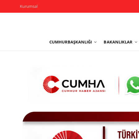
Kurumsal
Kurumsal
CUMHURBAŞKANLIĞI
BAKANLIKLAR
Cumhurbaşkanlığı
Bakanlıklar
TBMM
Siyasi Partiler
Yerel Yönetimler
Mülki İdare