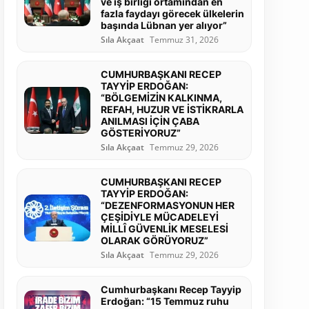
ve iş birliği ortamından en
fazla faydayı görecek ülkelerin
başında Lübnan yer alıyor”
Sıla Akçaat
Temmuz 31, 2026
CUMHURBAŞKANI RECEP
TAYYİP ERDOĞAN:
“BÖLGEMİZİN KALKINMA,
REFAH, HUZUR VE İSTİKRARLA
ANILMASI İÇİN ÇABA
GÖSTERİYORUZ”
Sıla Akçaat
Temmuz 29, 2026
CUMHURBAŞKANI RECEP
TAYYİP ERDOĞAN:
“DEZENFORMASYONUN HER
ÇEŞİDİYLE MÜCADELEYİ
MİLLÎ GÜVENLİK MESELESİ
OLARAK GÖRÜYORUZ”
Sıla Akçaat
Temmuz 29, 2026
Cumhurbaşkanı Recep Tayyip
Erdoğan: “15 Temmuz ruhu