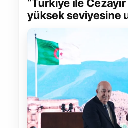
“Türkiye ile Cezayir i
yüksek seviyesine u