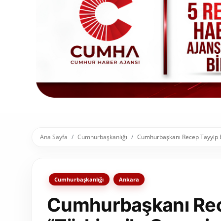
Toplum ve Yaşam
Sivil Toplum Kuruluşları
Kamu Kurumları ve Üst Kurullar
Resmi Reklamlar
Ana Sayfa
Cumhurbaşkanlığı
Cumhurbaşkanı Recep Tayyip Erdo
Cumhurbaşkanlığı
Ankara
Cumhurbaşkanı Rec