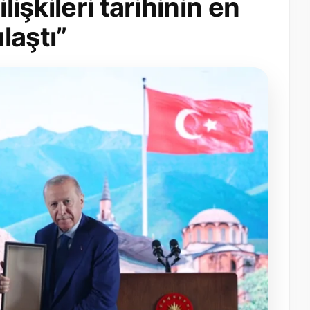
lişkileri tarihinin en
laştı”