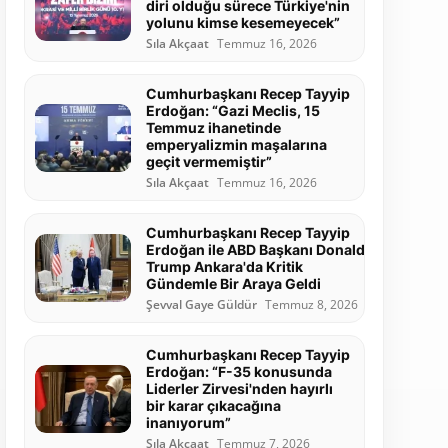
diri olduğu sürece Türkiye'nin
yolunu kimse kesemeyecek”
Sıla Akçaat
Temmuz 16, 2026
Cumhurbaşkanı Recep Tayyip
Erdoğan: “Gazi Meclis, 15
Temmuz ihanetinde
emperyalizmin maşalarına
geçit vermemiştir”
Sıla Akçaat
Temmuz 16, 2026
Cumhurbaşkanı Recep Tayyip
Erdoğan ile ABD Başkanı Donald
Trump Ankara'da Kritik
Gündemle Bir Araya Geldi
Şevval Gaye Güldür
Temmuz 8, 2026
Cumhurbaşkanı Recep Tayyip
Erdoğan: “F-35 konusunda
Liderler Zirvesi'nden hayırlı
bir karar çıkacağına
inanıyorum”
Sıla Akçaat
Temmuz 7, 2026