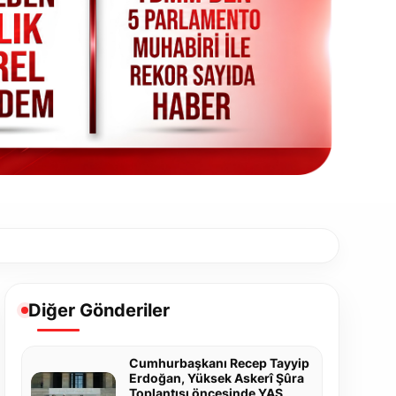
Diğer Gönderiler
Cumhurbaşkanı Recep Tayyip
Erdoğan, Yüksek Askerî Şûra
Toplantısı öncesinde YAŞ