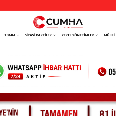
TBMM
SIYASI PARTILER
YEREL YÖNETIMLER
MÜLKI 