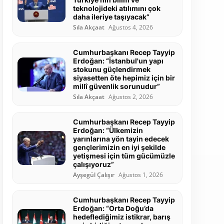
teknolojideki atılımını çok
daha ileriye taşıyacak”
Sıla Akçaat
Ağustos 4, 2026
Cumhurbaşkanı Recep Tayyip
Erdoğan: “İstanbul'un yapı
stokunu güçlendirmek
siyasetten öte hepimiz için bir
millî güvenlik sorunudur”
Sıla Akçaat
Ağustos 2, 2026
Cumhurbaşkanı Recep Tayyip
Erdoğan: “Ülkemizin
yarınlarına yön tayin edecek
gençlerimizin en iyi şekilde
yetişmesi için tüm gücümüzle
çalışıyoruz”
Ayşegül Çalışır
Ağustos 1, 2026
Cumhurbaşkanı Recep Tayyip
Erdoğan: “Orta Doğu’da
hedeflediğimiz istikrar, barış