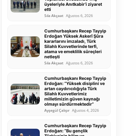
üyeleriyle Anıtkabir’i ziyaret
etti
Sıla Akçaat
Ağustos 6, 2026
Cumhurbaşkanı Recep Tayyip
Erdoğan Yüksek Askerî Şûra
kararlarını imzaladı, Türk
Silahlı Kuvvetlerinde terfi,
atama ve emeklilik süreçleri
netleşti
Sıla Akçaat
Ağustos 6, 2026
Cumhurbaşkanı Recep Tayyip
Erdoğan: “Yüksek disiplini ve
artan caydırıcılığıyla Türk
Silahlı Kuvvetlerimiz
milletimizin güven kaynağı
olmayı sürdürmektedir”
Ayşegül Çalışır
Ağustos 4, 2026
Cumhurbaşkanı Recep Tayyip
Erdoğan: “Bu gençlik
Türkiye'nin bilim ve