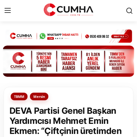
Kurumsal
Cumhurbaşkanlığı
Bakanlıklar
TBMM
TBMM
Mersin
Siyasi Partiler
DEVA Partisi Genel Başkan
Yerel Yönetimler
Yardımcısı Mehmet Emin
Ekmen: “Çiftçinin üretimden
Mülki İdare