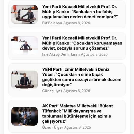
Yeni Parti Kocaeli Milletvekili Prof. Dr.
Mühip Kanko: “Bankaların bu fahiş
uygulamaları neden denetlenmiyor?”
Elif Balaban
Ağustos 8, 2026
Yeni Parti Kocaeli Milletvekili Prof. Dr.
Mühip Kanko: “Çocukları koruyamayan
devlet, cezayla sorunu çözemez”
Jale Aksoy Demirkıran
Ağustos 8, 2026
YENİ Parti İzmir Milletvekili Deniz
Yücel: “Çocukların eline bıçak
geçtikten sonra cezayı artırmak düzeni
değiştirmiyor”
Güneş İlyas
Ağustos 8, 2026
AK Parti Malatya Milletvekili Bülent
Tüfenkci: “Millî dayanışma ve
toplumsal bütünleşme için azimle
çalışıyoruz”
Öznur Ülger
Ağustos 8, 2026