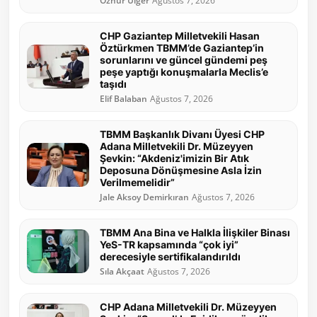
Öznur Ülger
Ağustos 7, 2026
CHP Gaziantep Milletvekili Hasan
Öztürkmen TBMM’de Gaziantep’in
sorunlarını ve güncel gündemi peş
peşe yaptığı konuşmalarla Meclis’e
taşıdı
Elif Balaban
Ağustos 7, 2026
TBMM Başkanlık Divanı Üyesi CHP
Adana Milletvekili Dr. Müzeyyen
Şevkin: “Akdeniz'imizin Bir Atık
Deposuna Dönüşmesine Asla İzin
Verilmemelidir”
Jale Aksoy Demirkıran
Ağustos 7, 2026
TBMM Ana Bina ve Halkla İlişkiler Binası
YeS-TR kapsamında “çok iyi”
derecesiyle sertifikalandırıldı
Sıla Akçaat
Ağustos 7, 2026
CHP Adana Milletvekili Dr. Müzeyyen