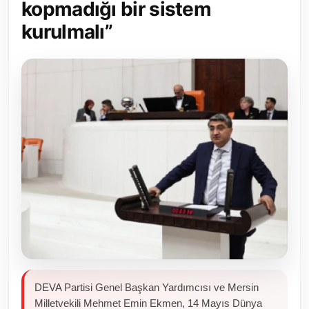
kopmadığı bir sistem
Toplum ve Yaşam
kurulmalı”
Sivil Toplum Kuruluşları
Kamu Kurumları ve Üst Kurullar
Resmi Reklamlar
DEVA Partisi Genel Başkan Yardımcısı ve Mersin
Milletvekili Mehmet Emin Ekmen, 14 Mayıs Dünya