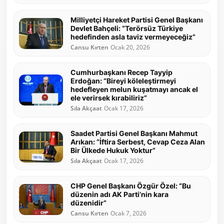
Milliyetçi Hareket Partisi Genel Başkanı
Devlet Bahçeli: “Terörsüz Türkiye
hedefinden asla taviz vermeyeceğiz”
Cansu Kırten
Ocak 20, 2026
Cumhurbaşkanı Recep Tayyip
Erdoğan: “Bireyi köleleştirmeyi
hedefleyen melun kuşatmayı ancak el
ele verirsek kırabiliriz”
Sıla Akçaat
Ocak 17, 2026
Saadet Partisi Genel Başkanı Mahmut
Arıkan: “İftira Serbest, Cevap Ceza Alan
Bir Ülkede Hukuk Yoktur”
Sıla Akçaat
Ocak 17, 2026
CHP Genel Başkanı Özgür Özel: “Bu
düzenin adı AK Parti’nin kara
düzenidir”
Cansu Kırten
Ocak 7, 2026