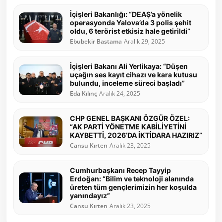
İçişleri Bakanlığı: “DEAŞ’a yönelik
operasyonda Yalova’da 3 polis şehit
oldu, 6 terörist etkisiz hale getirildi”
Ebubekir Bastama
Aralık 29, 2025
İçişleri Bakanı Ali Yerlikaya: “Düşen
uçağın ses kayıt cihazı ve kara kutusu
bulundu, inceleme süreci başladı”
Eda Kılınç
Aralık 24, 2025
CHP GENEL BAŞKANI ÖZGÜR ÖZEL:
“AK PARTİ YÖNETME KABİLİYETİNİ
KAYBETTİ, 2026’DA İKTİDARA HAZIRIZ”
Cansu Kırten
Aralık 23, 2025
Cumhurbaşkanı Recep Tayyip
Erdoğan: “Bilim ve teknoloji alanında
üreten tüm gençlerimizin her koşulda
yanındayız”
Cansu Kırten
Aralık 23, 2025