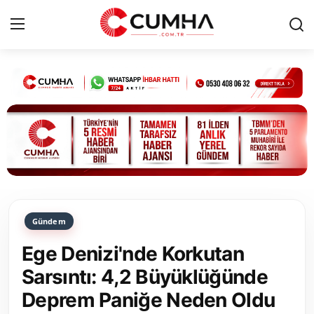
Kurumsal
Cumhurbaşkanlığı
Bakanlıklar
TBMM
Gündem
Siyasi Partiler
Ege Denizi'nde Korkutan
Yerel Yönetimler
Sarsıntı: 4,2 Büyüklüğünde
Deprem Paniğe Neden Oldu
Mülki İdare