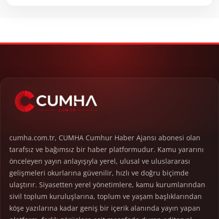
cumha.com.tr, CUMHA Cumhur Haber Ajansı abonesi olan
tarafsız ve bağımsız bir haber platformudur. Kamu yararını
önceleyen yayın anlayışıyla yerel, ulusal ve uluslararası
gelişmeleri okurlarına güvenilir, hızlı ve doğru biçimde
ulaştırır. Siyasetten yerel yönetimlere, kamu kurumlarından
sivil toplum kuruluşlarına, toplum ve yaşam başlıklarından
köşe yazılarına kadar geniş bir içerik alanında yayın yapan