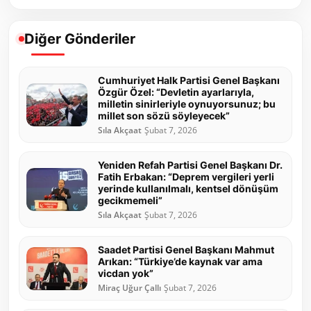
Diğer Gönderiler
Cumhuriyet Halk Partisi Genel Başkanı
Özgür Özel: “Devletin ayarlarıyla,
milletin sinirleriyle oynuyorsunuz; bu
millet son sözü söyleyecek”
Sıla Akçaat
Şubat 7, 2026
Yeniden Refah Partisi Genel Başkanı Dr.
Fatih Erbakan: “Deprem vergileri yerli
yerinde kullanılmalı, kentsel dönüşüm
gecikmemeli”
Sıla Akçaat
Şubat 7, 2026
Saadet Partisi Genel Başkanı Mahmut
Arıkan: “Türkiye’de kaynak var ama
vicdan yok”
Miraç Uğur Çallı
Şubat 7, 2026