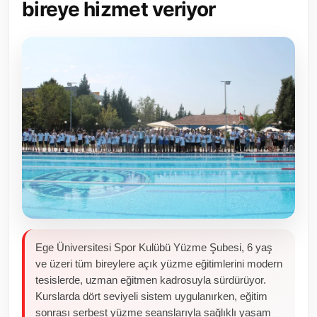
bireye hizmet veriyor
Toplum ve Yaşam
Sivil Toplum Kuruluşları
Kamu Kurumları ve Üst Kurullar
Resmi Reklamlar
Ege Üniversitesi Spor Kulübü Yüzme Şubesi, 6 yaş
ve üzeri tüm bireylere açık yüzme eğitimlerini modern
tesislerde, uzman eğitmen kadrosuyla sürdürüyor.
Kurslarda dört seviyeli sistem uygulanırken, eğitim
sonrası serbest yüzme seanslarıyla sağlıklı yaşam