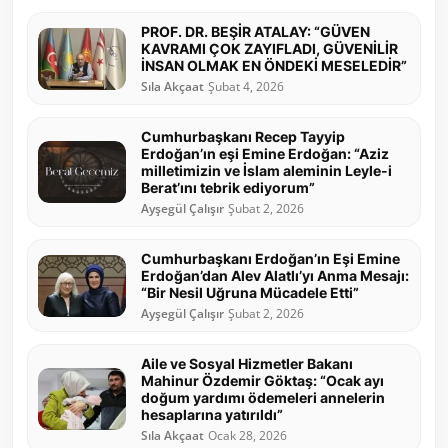
PROF. DR. BEŞİR ATALAY: “GÜVEN
KAVRAMI ÇOK ZAYIFLADI, GÜVENİLİR
İNSAN OLMAK EN ÖNDEKİ MESELEDİR”
Sıla Akçaat
Şubat 4, 2026
Cumhurbaşkanı Recep Tayyip
Erdoğan’ın eşi Emine Erdoğan: “Aziz
milletimizin ve İslam aleminin Leyle-i
Berat’ını tebrik ediyorum”
Ayşegül Çalışır
Şubat 2, 2026
Cumhurbaşkanı Erdoğan’ın Eşi Emine
Erdoğan’dan Alev Alatlı’yı Anma Mesajı:
“Bir Nesil Uğruna Mücadele Etti”
Ayşegül Çalışır
Şubat 2, 2026
Aile ve Sosyal Hizmetler Bakanı
Mahinur Özdemir Göktaş: “Ocak ayı
doğum yardımı ödemeleri annelerin
hesaplarına yatırıldı”
Sıla Akçaat
Ocak 28, 2026