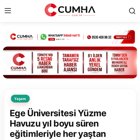
Kurumsal
Cumhurbaşkanlığı
Bakanlıklar
TBMM
Yaşam
Siyasi Partiler
Ege Üniversitesi Yüzme
Yerel Yönetimler
Havuzu yıl boyu süren
eğitimleriyle her yaştan
Mülki İdare