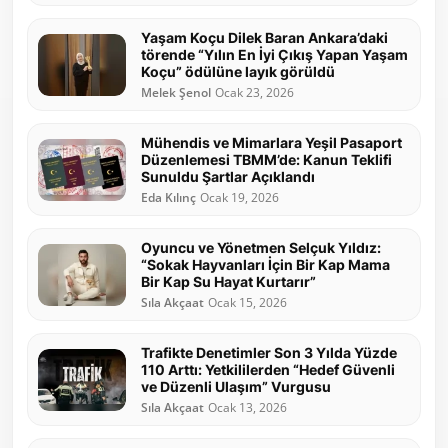
Yaşam Koçu Dilek Baran Ankara’daki
törende “Yılın En İyi Çıkış Yapan Yaşam
Koçu” ödülüne layık görüldü
Melek Şenol
Ocak 23, 2026
Mühendis ve Mimarlara Yeşil Pasaport
Düzenlemesi TBMM’de: Kanun Teklifi
Sunuldu Şartlar Açıklandı
Eda Kılınç
Ocak 19, 2026
Oyuncu ve Yönetmen Selçuk Yıldız:
“Sokak Hayvanları İçin Bir Kap Mama
Bir Kap Su Hayat Kurtarır”
Sıla Akçaat
Ocak 15, 2026
Trafikte Denetimler Son 3 Yılda Yüzde
110 Arttı: Yetkililerden “Hedef Güvenli
ve Düzenli Ulaşım” Vurgusu
Sıla Akçaat
Ocak 13, 2026