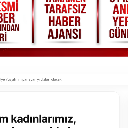
ye Yüzyılı'nın parlayan yıldızları olacak'
im kadınlarımız,