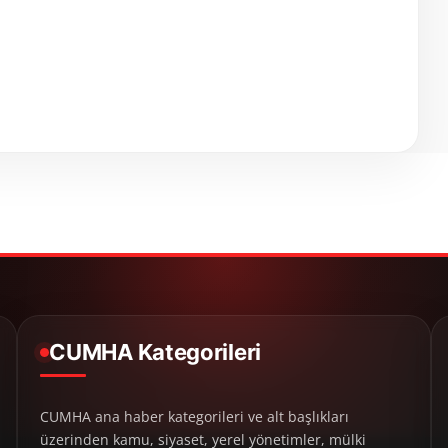
CUMHA Kategorileri
CUMHA ana haber kategorileri ve alt başlıkları
üzerinden kamu, siyaset, yerel yönetimler, mülki