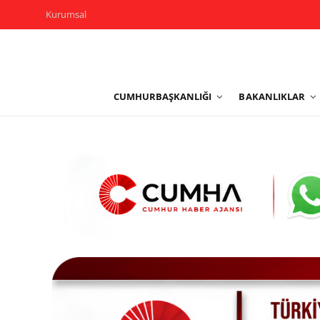
Kurumsal
Kurumsal
CUMHURBAŞKANLIĞI
BAKANLIKLAR
Cumhurbaşkanlığı
Bakanlıklar
TBMM
Siyasi Partiler
Yerel Yönetimler
Mülki İdare