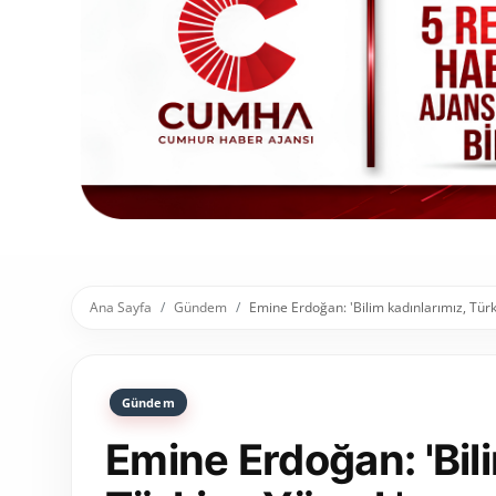
Toplum ve Yaşam
Sivil Toplum Kuruluşları
Kamu Kurumları ve Üst Kurullar
Resmi Reklamlar
Ana Sayfa
Gündem
Emine Erdoğan: 'Bilim kadınlarımız, Türki
Gündem
Emine Erdoğan: 'Bil