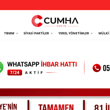
TBMM
SIYASI PARTILER
YEREL YÖNETIMLER
MÜLKI 