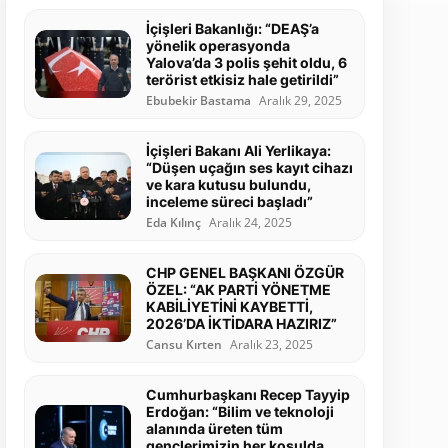
İçişleri Bakanlığı: “DEAŞ’a
yönelik operasyonda
Yalova’da 3 polis şehit oldu, 6
terörist etkisiz hale getirildi”
Ebubekir Bastama
Aralık 29, 2025
İçişleri Bakanı Ali Yerlikaya:
“Düşen uçağın ses kayıt cihazı
ve kara kutusu bulundu,
inceleme süreci başladı”
Eda Kılınç
Aralık 24, 2025
CHP GENEL BAŞKANI ÖZGÜR
ÖZEL: “AK PARTİ YÖNETME
KABİLİYETİNİ KAYBETTİ,
2026’DA İKTİDARA HAZIRIZ”
Cansu Kırten
Aralık 23, 2025
Cumhurbaşkanı Recep Tayyip
Erdoğan: “Bilim ve teknoloji
alanında üreten tüm
gençlerimizin her koşulda