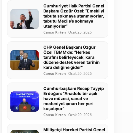
Cumhuriyet Halk Partisi Genel
Başkanı Özgür Özel: “Emekliyi
tabuta sokmaya utanmıyorlar,
tabutu Meclis’e sokmaya
utanıyorlar”
Cansu Kırten
Ocak 25, 2026
CHP Genel Başkanı Özgür
Özel TBMM’de: “Herkes
tarafını belirleyecek, kara
düzene destek veren tarihin
kara deliğine gider”
Cansu Kırten
Ocak 20, 2026
Cumhurbaşkanı Recep Tayyip
Erdoğan: “Anadolu bir açık
hava müzesi, sanat ve
medeniyet çınarı her yeri
kuşatıyor”
Cansu Kırten
Ocak 20, 2026
Milliyetçi Hareket Partisi Genel