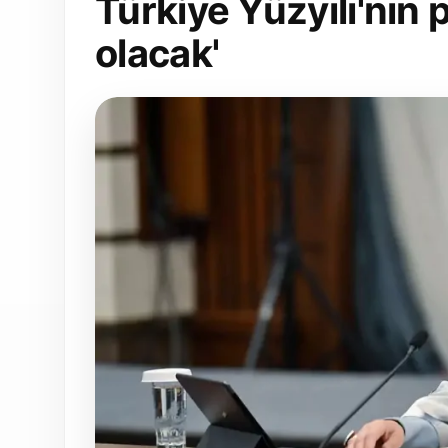
Türkiye Yüzyılı'nın p
olacak'