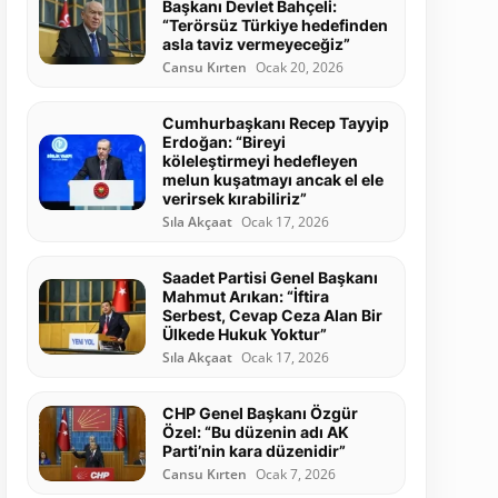
Başkanı Devlet Bahçeli:
“Terörsüz Türkiye hedefinden
asla taviz vermeyeceğiz”
Cansu Kırten
Ocak 20, 2026
Cumhurbaşkanı Recep Tayyip
Erdoğan: “Bireyi
köleleştirmeyi hedefleyen
melun kuşatmayı ancak el ele
verirsek kırabiliriz”
Sıla Akçaat
Ocak 17, 2026
Saadet Partisi Genel Başkanı
Mahmut Arıkan: “İftira
Serbest, Cevap Ceza Alan Bir
Ülkede Hukuk Yoktur”
Sıla Akçaat
Ocak 17, 2026
CHP Genel Başkanı Özgür
Özel: “Bu düzenin adı AK
Parti’nin kara düzenidir”
Cansu Kırten
Ocak 7, 2026