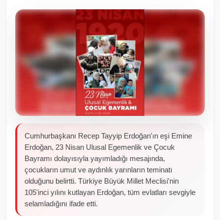
Toplum ve Yaşam
Sivil Toplum Kuruluşları
Kamu Kurumları ve Üst Kurullar
Resmi Reklamlar
Cumhurbaşkanı Recep Tayyip Erdoğan'ın eşi Emine
Erdoğan, 23 Nisan Ulusal Egemenlik ve Çocuk
Bayramı dolayısıyla yayımladığı mesajında,
çocukların umut ve aydınlık yarınların teminatı
olduğunu belirtti. Türkiye Büyük Millet Meclisi'nin
105'inci yılını kutlayan Erdoğan, tüm evlatları sevgiyle
selamladığını ifade etti.