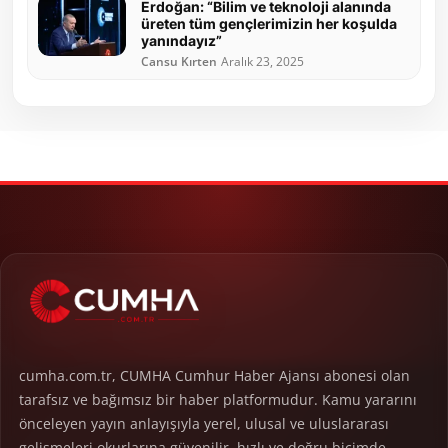
Erdoğan: “Bilim ve teknoloji alanında
üreten tüm gençlerimizin her koşulda
yanındayız”
Cansu Kırten
Aralık 23, 2025
cumha.com.tr, CUMHA Cumhur Haber Ajansı abonesi olan
tarafsız ve bağımsız bir haber platformudur. Kamu yararını
önceleyen yayın anlayışıyla yerel, ulusal ve uluslararası
gelişmeleri okurlarına güvenilir, hızlı ve doğru biçimde