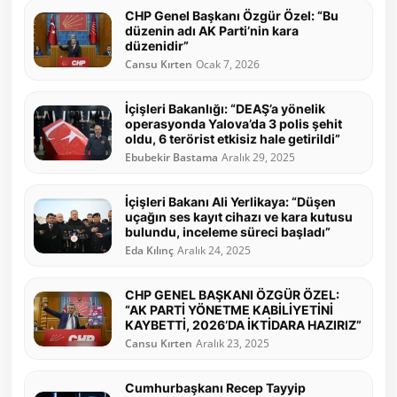
CHP Genel Başkanı Özgür Özel: “Bu
düzenin adı AK Parti’nin kara
düzenidir”
Cansu Kırten
Ocak 7, 2026
İçişleri Bakanlığı: “DEAŞ’a yönelik
operasyonda Yalova’da 3 polis şehit
oldu, 6 terörist etkisiz hale getirildi”
Ebubekir Bastama
Aralık 29, 2025
İçişleri Bakanı Ali Yerlikaya: “Düşen
uçağın ses kayıt cihazı ve kara kutusu
bulundu, inceleme süreci başladı”
Eda Kılınç
Aralık 24, 2025
CHP GENEL BAŞKANI ÖZGÜR ÖZEL:
“AK PARTİ YÖNETME KABİLİYETİNİ
KAYBETTİ, 2026’DA İKTİDARA HAZIRIZ”
Cansu Kırten
Aralık 23, 2025
Cumhurbaşkanı Recep Tayyip