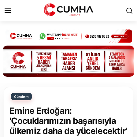
Kurumsal
Cumhurbaşkanlığı
Bakanlıklar
TBMM
Gündem
Siyasi Partiler
Emine Erdoğan:
Yerel Yönetimler
'Çocuklarımızın başarısıyla
ülkemiz daha da yücelecektir'
Mülki İdare