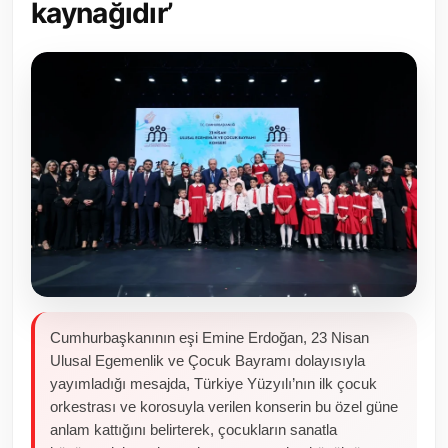
kaynağıdır’
Toplum ve Yaşam
Sivil Toplum Kuruluşları
Kamu Kurumları ve Üst Kurullar
Resmi Reklamlar
Cumhurbaşkanının eşi Emine Erdoğan, 23 Nisan
Ulusal Egemenlik ve Çocuk Bayramı dolayısıyla
yayımladığı mesajda, Türkiye Yüzyılı’nın ilk çocuk
orkestrası ve korosuyla verilen konserin bu özel güne
anlam kattığını belirterek, çocukların sanatla