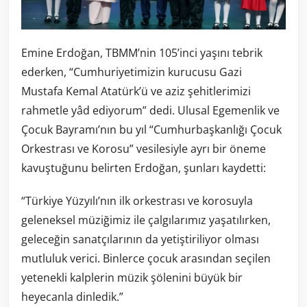
Emine Erdoğan, TBMM’nin 105’inci yaşını tebrik
ederken, “Cumhuriyetimizin kurucusu Gazi
Mustafa Kemal Atatürk’ü ve aziz şehitlerimizi
rahmetle yâd ediyorum” dedi. Ulusal Egemenlik ve
Çocuk Bayramı’nın bu yıl “Cumhurbaşkanlığı Çocuk
Orkestrası ve Korosu” vesilesiyle ayrı bir öneme
kavuştuğunu belirten Erdoğan, şunları kaydetti:
“Türkiye Yüzyılı’nın ilk orkestrası ve korosuyla
geleneksel müziğimiz ile çalgılarımız yaşatılırken,
geleceğin sanatçılarının da yetiştiriliyor olması
mutluluk verici. Binlerce çocuk arasından seçilen
yetenekli kalplerin müzik şölenini büyük bir
heyecanla dinledik.”