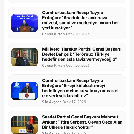
Cumhurbaşkanı Recep Tayyip
Erdoğan: “Anadolu bir açık hava
müzesi, sanat ve medeniyet çınarı her
yeri kuşatıyor”
Cansu Kırten
Ocak 20, 2026
Milliyetçi Hareket Partisi Genel Başkanı
Devlet Bahçeli: “Terörsüz Türkiye
hedefinden asla taviz vermeyeceğiz”
Cansu Kırten
Ocak 20, 2026
Cumhurbaşkanı Recep Tayyip
Erdoğan: “Bireyi köleleştirmeyi
hedefleyen melun kuşatmayı ancak el
ele verirsek kırabiliriz”
Sıla Akçaat
Ocak 17, 2026
Saadet Partisi Genel Başkanı Mahmut
Arıkan: “İftira Serbest, Cevap Ceza Alan
Bir Ülkede Hukuk Yoktur”
Sıla Akçaat
Ocak 17, 2026