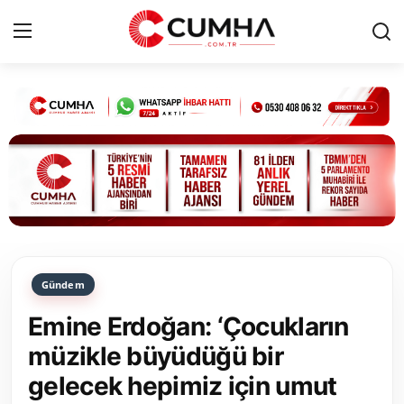
Kurumsal
Cumhurbaşkanlığı
Bakanlıklar
TBMM
Gündem
Siyasi Partiler
Emine Erdoğan: ‘Çocukların
Yerel Yönetimler
müzikle büyüdüğü bir
gelecek hepimiz için umut
Mülki İdare