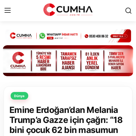
Kurumsal
Cumhurbaşkanlığı
Bakanlıklar
TBMM
Dünya
Siyasi Partiler
Emine Erdoğan’dan Melania
Yerel Yönetimler
Trump’a Gazze için çağrı: “18
bini çocuk 62 bin masumun
Mülki İdare