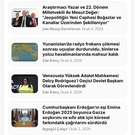
Araştırmacı Yazar ve 22. Dönem
Milletvekili Av Mesut Değer:
“Jeopolitiğin Yeni Cephesi Boğazlar ve
Kanallar Üzerinden Şekilleniyor”
Jale Aksoy Demirkıran
Ocak 4, 2026
Yunanistan’da radyo frekans çökmesi
sonrası uçuşlar durduruldu, binlerce
yolcu havalimanlarında mahsur kaldı
Eda Kılınç
Ocak 4, 2026
Venezuela Yüksek Adalet Mahkemesi
Delcy Rodriguez’i Geçici Devlet Başkanı
Olarak Görevlendirdi
Eda Kılınç
Ocak 4, 2026
Cumhurbaşkanı Erdoğan’ın eşi Emine
Erdoğan 2025 boyunca Gazze
soykırımı ve sıfır atık için küresel
farkındalık çağrılarını sürdürdü
Ayşegül Çalışır
Ocak 2, 2026