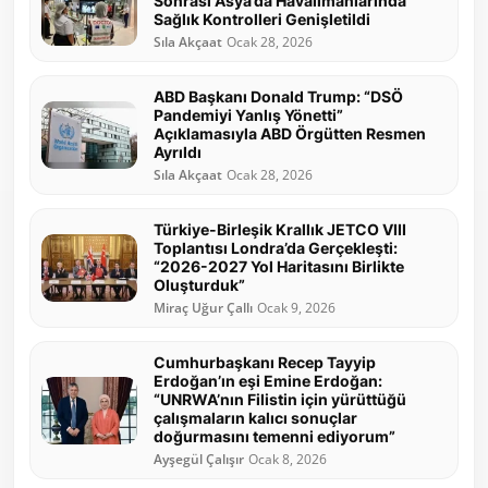
Sonrası Asya’da Havalimanlarında
Sağlık Kontrolleri Genişletildi
Sıla Akçaat
Ocak 28, 2026
ABD Başkanı Donald Trump: “DSÖ
Pandemiyi Yanlış Yönetti”
Açıklamasıyla ABD Örgütten Resmen
Ayrıldı
Sıla Akçaat
Ocak 28, 2026
Türkiye-Birleşik Krallık JETCO VIII
Toplantısı Londra’da Gerçekleşti:
“2026-2027 Yol Haritasını Birlikte
Oluşturduk”
Miraç Uğur Çallı
Ocak 9, 2026
Cumhurbaşkanı Recep Tayyip
Erdoğan’ın eşi Emine Erdoğan:
“UNRWA’nın Filistin için yürüttüğü
çalışmaların kalıcı sonuçlar
doğurmasını temenni ediyorum”
Ayşegül Çalışır
Ocak 8, 2026