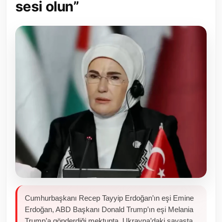
sesi olun”
Toplum ve Yaşam
Sivil Toplum Kuruluşları
Kamu Kurumları ve Üst Kurullar
Resmi Reklamlar
Cumhurbaşkanı Recep Tayyip Erdoğan’ın eşi Emine
Erdoğan, ABD Başkanı Donald Trump’ın eşi Melania
Trump’a gönderdiği mektupta, Ukrayna’daki savaşta