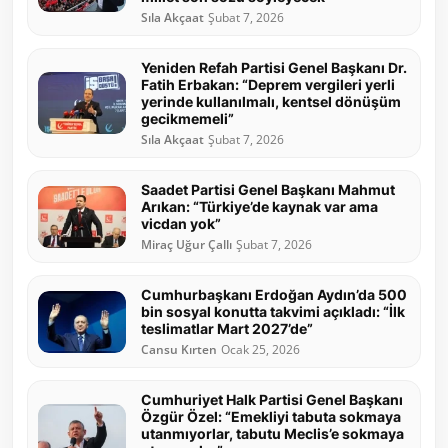
Sıla Akçaat
Şubat 7, 2026
Yeniden Refah Partisi Genel Başkanı Dr.
Fatih Erbakan: “Deprem vergileri yerli
yerinde kullanılmalı, kentsel dönüşüm
gecikmemeli”
Sıla Akçaat
Şubat 7, 2026
Saadet Partisi Genel Başkanı Mahmut
Arıkan: “Türkiye’de kaynak var ama
vicdan yok”
Miraç Uğur Çallı
Şubat 7, 2026
Cumhurbaşkanı Erdoğan Aydın’da 500
bin sosyal konutta takvimi açıkladı: “İlk
teslimatlar Mart 2027’de”
Cansu Kırten
Ocak 25, 2026
Cumhuriyet Halk Partisi Genel Başkanı
Özgür Özel: “Emekliyi tabuta sokmaya
utanmıyorlar, tabutu Meclis’e sokmaya