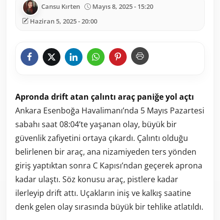
Cansu Kırten
Mayıs 8, 2025 - 15:20
Haziran 5, 2025 - 20:00
Apronda
drift
atan
çalıntı
araç
paniğe
yol
açtı
Ankara
Esenboğa
Havalimanı’nda
5
Mayıs
Pazartesi
sabahı
saat
08:
04’
te
yaşanan
olay,
büyük
bir
güvenlik
zafiyetini
ortaya
çıkardı.
Çalıntı
olduğu
belirlenen
bir
araç,
ana
nizamiyeden
ters
yönden
giriş
yaptıktan
sonra
C
Kapısı’ndan
geçerek
aprona
kadar
ulaştı.
Söz
konusu
araç,
pistlere
kadar
ilerleyip
drift
attı.
Uçakların
iniş
ve
kalkış
saatine
denk
gelen
olay
sırasında
büyük
bir
tehlike
atlatıldı.