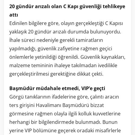
20
gündür
arızalı
olan
C
Kapı
güvenliği
tehlikeye
attı
Edinilen
bilgilere
göre,
olayın
gerçekleştiği
C
Kapısı
yaklaşık
20
gündür
arızalı
durumda
bulunuyordu.
İhale
süreci
nedeniyle
gerekli
tamiratların
yapılmadığı,
güvenlik
zafiyetine
rağmen
geçici
önlemlerle
yetinildiği
öğrenildi.
Güvenlik
kaynakları,
malzeme
temininin
ihaleye
takılmadan
ivedilikle
gerçekleştirilmesi
gerektiğine
dikkat
çekti.
Başmüdür
müdahale
etmedi,
VIP’e
geçti
Görgü
tanıklarının
ifadelerine
göre,
çalıntı
aracın
ters
girişini
Havalimanı
Başmüdürü
bizzat
görmesine
rağmen
olayla
ilgili
kolluk
kuvvetlerine
herhangi
bir
bilgilendirmede
bulunmadı.
Bunun
yerine
VIP
bölümüne
geçerek
oradaki
misafirlerle