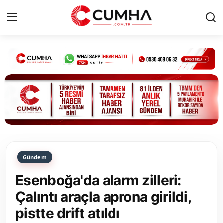
Kurumsal
Cumhurbaşkanlığı
Bakanlıklar
TBMM
Gündem
Siyasi Partiler
Esenboğa'da alarm zilleri:
Yerel Yönetimler
Çalıntı araçla aprona girildi,
pistte drift atıldı
Mülki İdare