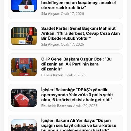
hedefleyen melun kuşatmayı ancak el
ele verirsek kırabiliriz”
Sıla Akçaat
Ocak 17, 2026
Saadet Partisi Genel Başkanı Mahmut
Arıkan: “İftira Serbest, Cevap Ceza Alan
Bir Ülkede Hukuk Yoktur”
Sıla Akçaat
Ocak 17, 2026
CHP Genel Başkanı Özgür Özel: “Bu
düzenin adı AK Parti’nin kara
düzenidir”
Cansu Kırten
Ocak 7, 2026
İçişleri Bakanlığı: “DEAŞ’a yönelik
operasyonda Yalova’da 3 polis şehit
oldu, 6 terörist etkisiz hale getirildi”
Ebubekir Bastama
Aralık 29, 2025
İçişleri Bakanı Ali Yerlikaya: “Düşen
uçağın ses kayıt cihazı ve kara kutusu
bulundu, inceleme süreci başladı”