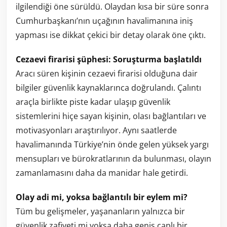
ilgilendiği
öne
sürüldü.
Olaydan
kısa
bir
süre
sonra
Cumhurbaşkanı’nın
uçağının
havalimanına
iniş
yapması
ise
dikkat
çekici
bir
detay
olarak
öne
çıktı.
Cezaevi
firarisi
şüphesi:
Soruşturma
başlatıldı
Aracı
süren
kişinin
cezaevi
firarisi
olduğuna
dair
bilgiler
güvenlik
kaynaklarınca
doğrulandı.
Çalıntı
araçla
birlikte
piste
kadar
ulaşıp
güvenlik
sistemlerini
hiçe
sayan
kişinin,
olası
bağlantıları
ve
motivasyonları
araştırılıyor.
Aynı
saatlerde
havalimanında
Türkiye’nin
önde
gelen
yüksek
yargı
mensupları
ve
bürokratlarının
da
bulunması,
olayın
zamanlamasını
daha
da
manidar
hale
getirdi.
Olay
adi
mi,
yoksa
bağlantılı
bir
eylem
mi?
Tüm
bu
gelişmeler,
yaşananların
yalnızca
bir
güvenlik
zafiyeti
mi
yoksa
daha
geniş
çaplı
bir