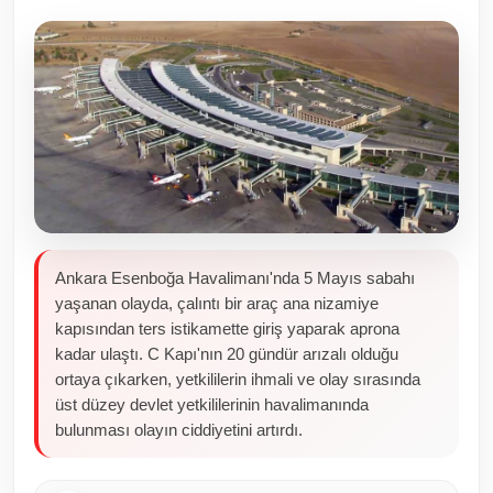
Toplum ve Yaşam
Sivil Toplum Kuruluşları
Kamu Kurumları ve Üst Kurullar
Resmi Reklamlar
Ankara Esenboğa Havalimanı'nda 5 Mayıs sabahı
yaşanan olayda, çalıntı bir araç ana nizamiye
kapısından ters istikamette giriş yaparak aprona
kadar ulaştı. C Kapı'nın 20 gündür arızalı olduğu
ortaya çıkarken, yetkililerin ihmali ve olay sırasında
üst düzey devlet yetkililerinin havalimanında
bulunması olayın ciddiyetini artırdı.