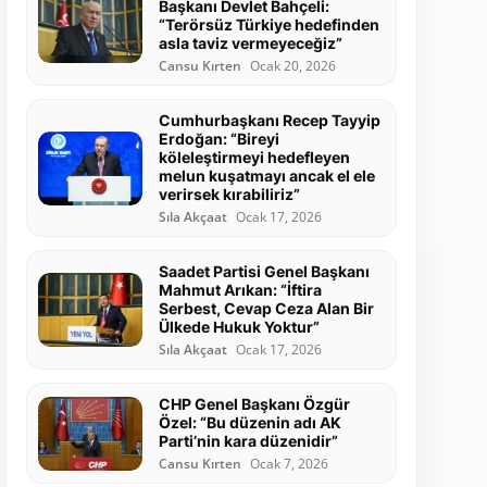
Başkanı Devlet Bahçeli:
“Terörsüz Türkiye hedefinden
asla taviz vermeyeceğiz”
Cansu Kırten
Ocak 20, 2026
Cumhurbaşkanı Recep Tayyip
Erdoğan: “Bireyi
köleleştirmeyi hedefleyen
melun kuşatmayı ancak el ele
verirsek kırabiliriz”
Sıla Akçaat
Ocak 17, 2026
Saadet Partisi Genel Başkanı
Mahmut Arıkan: “İftira
Serbest, Cevap Ceza Alan Bir
Ülkede Hukuk Yoktur”
Sıla Akçaat
Ocak 17, 2026
CHP Genel Başkanı Özgür
Özel: “Bu düzenin adı AK
Parti’nin kara düzenidir”
Cansu Kırten
Ocak 7, 2026