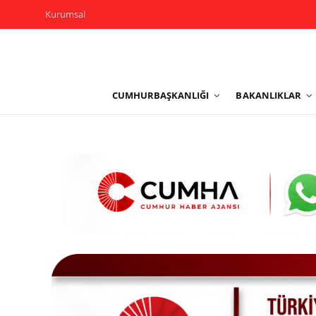
Kurumsal
Kurumsal
CUMHURBAŞKANLIĞI
BAKANLIKLAR
Cumhurbaşkanlığı
Bakanlıklar
TBMM
Siyasi Partiler
Yerel Yönetimler
Mülki İdare