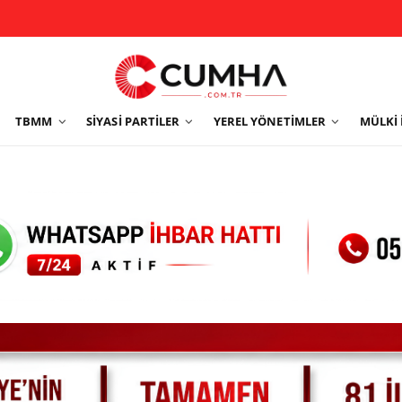
TBMM
SIYASI PARTILER
YEREL YÖNETIMLER
MÜLKI 