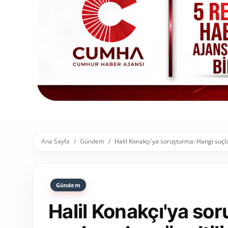
Toplum ve Yaşam
Sivil Toplum Kuruluşları
Kamu Kurumları ve Üst Kurullar
Resmi Reklamlar
Ana Sayfa
Gündem
Halil Konakçı'ya soruşturma: Hangi suçla
Gündem
Halil Konakçı'ya so