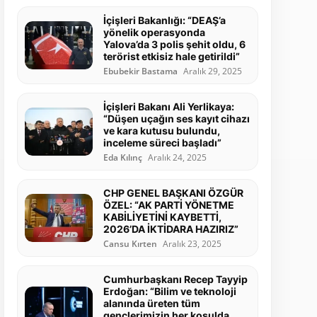
İçişleri Bakanlığı: “DEAŞ’a
yönelik operasyonda
Yalova’da 3 polis şehit oldu, 6
terörist etkisiz hale getirildi”
Ebubekir Bastama
Aralık 29, 2025
İçişleri Bakanı Ali Yerlikaya:
“Düşen uçağın ses kayıt cihazı
ve kara kutusu bulundu,
inceleme süreci başladı”
Eda Kılınç
Aralık 24, 2025
CHP GENEL BAŞKANI ÖZGÜR
ÖZEL: “AK PARTİ YÖNETME
KABİLİYETİNİ KAYBETTİ,
2026’DA İKTİDARA HAZIRIZ”
Cansu Kırten
Aralık 23, 2025
Cumhurbaşkanı Recep Tayyip
Erdoğan: “Bilim ve teknoloji
alanında üreten tüm
gençlerimizin her koşulda