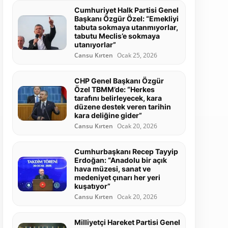
Cumhuriyet Halk Partisi Genel
Başkanı Özgür Özel: “Emekliyi
tabuta sokmaya utanmıyorlar,
tabutu Meclis’e sokmaya
utanıyorlar”
Cansu Kırten
Ocak 25, 2026
CHP Genel Başkanı Özgür
Özel TBMM’de: “Herkes
tarafını belirleyecek, kara
düzene destek veren tarihin
kara deliğine gider”
Cansu Kırten
Ocak 20, 2026
Cumhurbaşkanı Recep Tayyip
Erdoğan: “Anadolu bir açık
hava müzesi, sanat ve
medeniyet çınarı her yeri
kuşatıyor”
Cansu Kırten
Ocak 20, 2026
Milliyetçi Hareket Partisi Genel