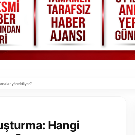
malar yöneltiliyor?
ruşturma: Hangi