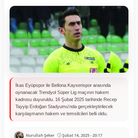
Toplum ve Yaşam
Sivil Toplum Kuruluşları
Kamu Kurumları ve Üst Kurullar
Resmi Reklamlar
İkas Eyüpspor ile Bellona Kayserispor arasında
oynanacak Trendyol Süper Lig maçının hakem
kadrosu duyuruldu. 16 Şubat 2025 tarihinde Recep
Tayyip Erdoğan Stadyumu'nda gerçekleştirilecek
karşılaşmanın hakem ve temsilcileri belli oldu.
Nurullah Şeker
Şubat 14, 2025 - 20:17