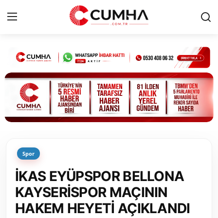
Kurumsal
Cumhurbaşkanlığı
Bakanlıklar
TBMM
Spor
Siyasi Partiler
İKAS EYÜPSPOR BELLONA
Yerel Yönetimler
KAYSERİSPOR MAÇININ
HAKEM HEYETİ AÇIKLANDI
Mülki İdare