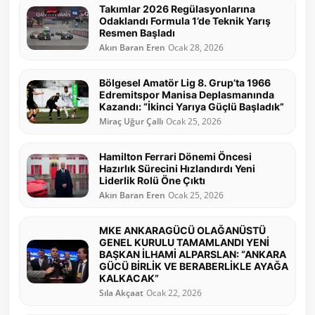
Takımlar 2026 Regülasyonlarına
Odaklandı Formula 1’de Teknik Yarış
Resmen Başladı
Akın Baran Eren
Ocak 28, 2026
Bölgesel Amatör Lig 8. Grup’ta 1966
Edremitspor Manisa Deplasmanında
Kazandı: “İkinci Yarıya Güçlü Başladık”
Miraç Uğur Çallı
Ocak 25, 2026
Hamilton Ferrari Dönemi Öncesi
Hazırlık Sürecini Hızlandırdı Yeni
Liderlik Rolü Öne Çıktı
Akın Baran Eren
Ocak 25, 2026
MKE ANKARAGÜCÜ OLAĞANÜSTÜ
GENEL KURULU TAMAMLANDI YENİ
BAŞKAN İLHAMİ ALPARSLAN: “ANKARA
GÜCÜ BİRLİK VE BERABERLİKLE AYAĞA
KALKACAK”
Sıla Akçaat
Ocak 22, 2026