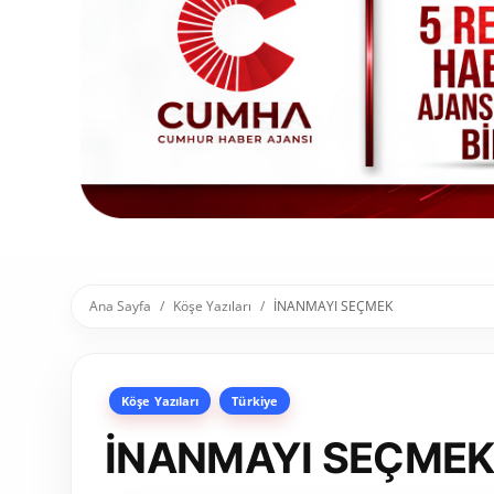
Toplum ve Yaşam
Sivil Toplum Kuruluşları
Kamu Kurumları ve Üst Kurullar
Resmi Reklamlar
Ana Sayfa
Köşe Yazıları
İNANMAYI SEÇMEK
Köşe Yazıları
Türkiye
İNANMAYI SEÇME