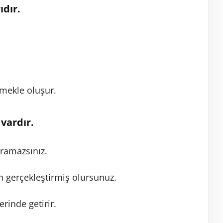
ıdır.
çmekle oluşur.
vardır.
uramazsınız.
n gerçekleştirmiş olursunuz.
inde getirir.