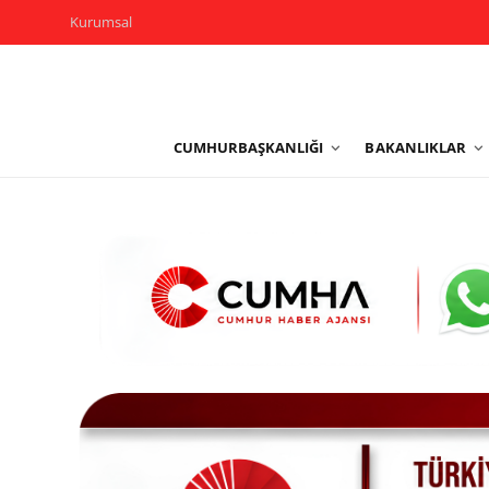
Kurumsal
Kurumsal
CUMHURBAŞKANLIĞI
BAKANLIKLAR
Cumhurbaşkanlığı
Bakanlıklar
TBMM
Siyasi Partiler
Yerel Yönetimler
Mülki İdare