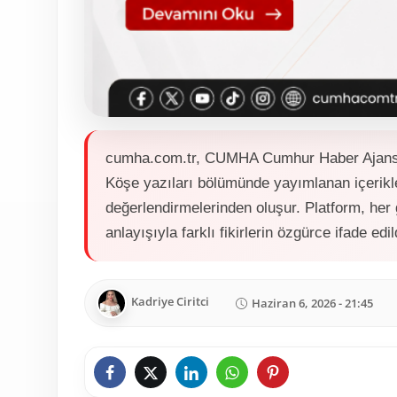
cumha.com.tr, CUMHA Cumhur Haber Ajansı a
Köşe yazıları bölümünde yayımlanan içerikle
değerlendirmelerinden oluşur. Platform, her
anlayışıyla farklı fikirlerin özgürce ifade edi
Kadriye Ciritci
Haziran 6, 2026 - 21:45