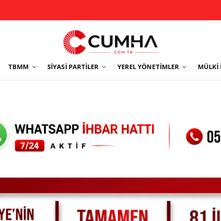
TBMM
SIYASI PARTILER
YEREL YÖNETIMLER
MÜLKI 