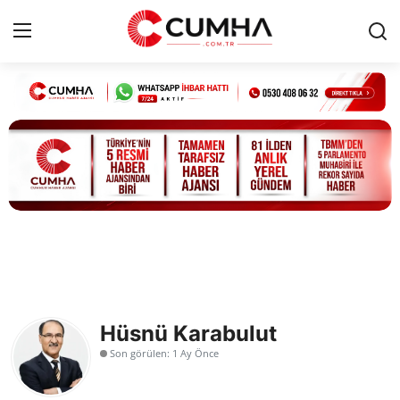
Kurumsal
Cumhurbaşkanlığı
Bakanlıklar
TBMM
Siyasi Partiler
Hüsnü Karabulut
Yerel Yönetimler
Son görülen: 1 Ay Önce
Mülki İdare