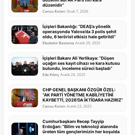
düzenidir”
Cansu Kırten
Ocak 7, 2026
İçişleri Bakanlığı: “DEAŞ’a yönelik
operasyonda Yalova’da 3 polis şehit
oldu, 6 terörist etkisiz hale getirildi”
Ebubekir Bastama
Aralık 29, 2025
İçişleri Bakanı Ali Yerlikaya: “Düşen
uçağın ses kayıt cihazı ve kara kutusu
bulundu, inceleme süreci başladı”
Eda Kılınç
Aralık 24, 2025
CHP GENEL BAŞKANI ÖZGÜR ÖZEL:
“AK PARTİ YÖNETME KABİLİYETİNİ
KAYBETTİ, 2026’DA İKTİDARA HAZIRIZ”
Cansu Kırten
Aralık 23, 2025
Cumhurbaşkanı Recep Tayyip
Erdoğan: “Bilim ve teknoloji alanında
üreten tüm gençlerimizin her koşulda