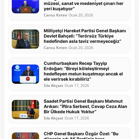
müzesi, sanat ve medeniyet çınarı her
yeri kuşatıyor”
Cansu Kırten
Ocak 20, 2026
Milliyetçi Hareket Partisi Genel Başkanı
Devlet Bahçeli: “Terörsüz Türkiye
hedefinden asla taviz vermeyeceğiz”
Cansu Kırten
Ocak 20, 2026
Cumhurbaşkanı Recep Tayyip
Erdoğan: “Bireyi köleleştirmeyi
hedefleyen melun kuşatmayı ancak el
ele verirsek kırabiliriz”
Sıla Akçaat
Ocak 17, 2026
Saadet Partisi Genel Başkanı Mahmut
Arıkan: “İftira Serbest, Cevap Ceza Alan
Bir Ülkede Hukuk Yoktur”
Sıla Akçaat
Ocak 17, 2026
CHP Genel Başkanı Özgür Özel: “Bu
düzenin adı AK Parti’nin kara