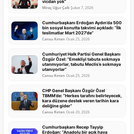
vicdan yok”
Miraç Uğur Çallı
Şubat 7, 2026
Cumhurbaşkanı Erdoğan Aydın’da 500
bin sosyal konutta takvimi açıkladı: “İlk
teslimatlar Mart 2027’de”
Cansu Kırten
Ocak 25, 2026
Cumhuriyet Halk Partisi Genel Başkanı
Özgür Özel: “Emekliyi tabuta sokmaya
utanmıyorlar, tabutu Meclis’e sokmaya
utanıyorlar”
Cansu Kırten
Ocak 25, 2026
CHP Genel Başkanı Özgür Özel
TBMM’de: “Herkes tarafını belirleyecek,
kara düzene destek veren tarihin kara
deliğine gider”
Cansu Kırten
Ocak 20, 2026
Cumhurbaşkanı Recep Tayyip
Erdoğan: “Anadolu bir açık hava