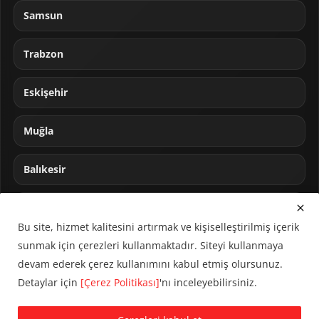
Samsun
Trabzon
Eskişehir
Muğla
Balıkesir
Sakarya
Bu site, hizmet kalitesini artırmak ve kişiselleştirilmiş içerik
sunmak için çerezleri kullanmaktadır. Siteyi kullanmaya
devam ederek çerez kullanımını kabul etmiş olursunuz.
Detaylar için
[Çerez Politikası]
'nı inceleyebilirsiniz.
© 2024 CUMHA (Cumhur Haber Ajansı) Tüm hakları saklıdır.