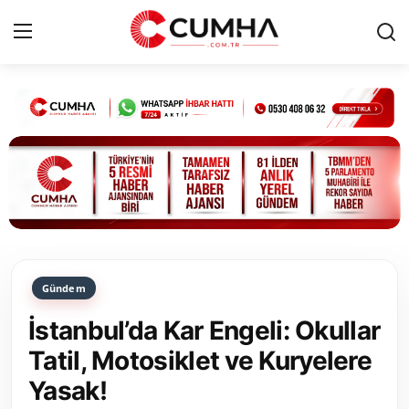
Kurumsal
Cumhurbaşkanlığı
Bakanlıklar
TBMM
Gündem
Siyasi Partiler
İstanbul’da Kar Engeli: Okullar
Yerel Yönetimler
Tatil, Motosiklet ve Kuryelere
Yasak!
Mülki İdare