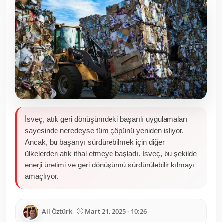
Toplum ve Yaşam
Sivil Toplum Kuruluşları
Kamu Kurumları ve Üst Kurullar
Resmi Reklamlar
İsveç, atık geri dönüşümdeki başarılı uygulamaları
sayesinde neredeyse tüm çöpünü yeniden işliyor.
Ancak, bu başarıyı sürdürebilmek için diğer
ülkelerden atık ithal etmeye başladı. İsveç, bu şekilde
enerji üretimi ve geri dönüşümü sürdürülebilir kılmayı
amaçlıyor.
Ali Öztürk
Mart 21, 2025 - 10:26