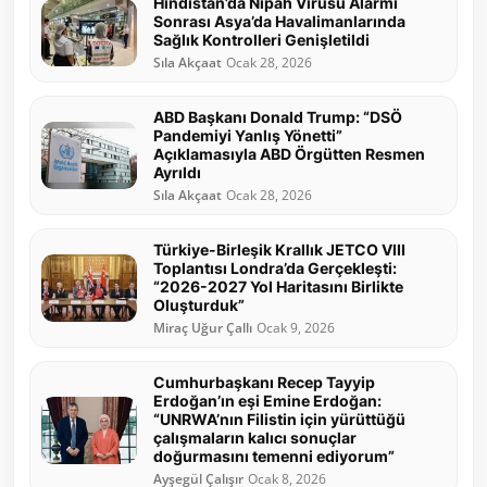
Hindistan’da Nipah Virüsü Alarmı
Sonrası Asya’da Havalimanlarında
Sağlık Kontrolleri Genişletildi
Sıla Akçaat
Ocak 28, 2026
ABD Başkanı Donald Trump: “DSÖ
Pandemiyi Yanlış Yönetti”
Açıklamasıyla ABD Örgütten Resmen
Ayrıldı
Sıla Akçaat
Ocak 28, 2026
Türkiye-Birleşik Krallık JETCO VIII
Toplantısı Londra’da Gerçekleşti:
“2026-2027 Yol Haritasını Birlikte
Oluşturduk”
Miraç Uğur Çallı
Ocak 9, 2026
Cumhurbaşkanı Recep Tayyip
Erdoğan’ın eşi Emine Erdoğan:
“UNRWA’nın Filistin için yürüttüğü
çalışmaların kalıcı sonuçlar
doğurmasını temenni ediyorum”
Ayşegül Çalışır
Ocak 8, 2026