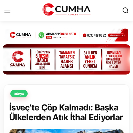
Kurumsal
Cumhurbaşkanlığı
Bakanlıklar
TBMM
Dünya
Siyasi Partiler
İsveç’te Çöp Kalmadı: Başka
Yerel Yönetimler
Ülkelerden Atık İthal Ediyorlar
Mülki İdare