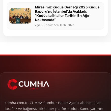
Mirasımız Kudüs Derneği 2025 Kudüs
Raporu’nu İstanbul’da Açıkladı:
“Kudüs’te İhlaller Tarihin En Ağır
Noktasında”
Ziya Gündüz
Aralık 26, 2025
cumha.com.tr, CUMHA Cumhur Haber Ajansı abonesi olan
tarafsız ve bağımsız bir haber platformudur. Kamu yararını