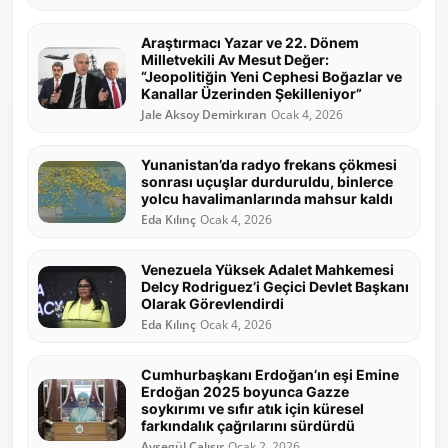
Araştırmacı Yazar ve 22. Dönem
Milletvekili Av Mesut Değer:
“Jeopolitiğin Yeni Cephesi Boğazlar ve
Kanallar Üzerinden Şekilleniyor”
Jale Aksoy Demirkıran
Ocak 4, 2026
Yunanistan’da radyo frekans çökmesi
sonrası uçuşlar durduruldu, binlerce
yolcu havalimanlarında mahsur kaldı
Eda Kılınç
Ocak 4, 2026
Venezuela Yüksek Adalet Mahkemesi
Delcy Rodriguez’i Geçici Devlet Başkanı
Olarak Görevlendirdi
Eda Kılınç
Ocak 4, 2026
Cumhurbaşkanı Erdoğan’ın eşi Emine
Erdoğan 2025 boyunca Gazze
soykırımı ve sıfır atık için küresel
farkındalık çağrılarını sürdürdü
Ayşegül Çalışır
Ocak 2, 2026