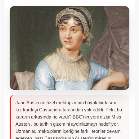
Toplum ve Yaşam
Sivil Toplum Kuruluşları
Kamu Kurumları ve Üst Kurullar
Resmi Reklamlar
Jane Austen'ın özel mektuplarının büyük bir kısmı,
kız kardeşi Cassandra tarafından yok edildi. Peki, bu
kararın arkasında ne vardı? BBC'nin yeni dizisi Miss
Austen , bu tarihin gizemini aydınlatmayı hedefliyor.
Uzmanlar, mektupların içeriğine farklı teoriler devam
ederken, bazı Cassandra'nın Austen'ın mirasını