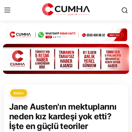
Kurumsal
Cumhurbaşkanlığı
Bakanlıklar
TBMM
Kültür
Siyasi Partiler
Jane Austen'ın mektuplarını
Yerel Yönetimler
neden kız kardeşi yok etti?
İşte en güçlü teoriler
Mülki İdare