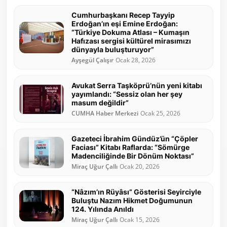
Cumhurbaşkanı Recep Tayyip
Erdoğan’ın eşi Emine Erdoğan:
“Türkiye Dokuma Atlası – Kumaşın
Hafızası sergisi kültürel mirasımızı
dünyayla buluşturuyor”
Ayşegül Çalışır
Ocak 28, 2026
Avukat Serra Taşköprü’nün yeni kitabı
yayımlandı: “Sessiz olan her şey
masum değildir”
CUMHA Haber Merkezi
Ocak 25, 2026
Gazeteci İbrahim Gündüz’ün “Çöpler
Faciası” Kitabı Raflarda: “Sömürge
Madenciliğinde Bir Dönüm Noktası”
Miraç Uğur Çallı
Ocak 20, 2026
“Nâzım’ın Rüyâsı” Gösterisi Seyirciyle
Buluştu Nazım Hikmet Doğumunun
124. Yılında Anıldı
Miraç Uğur Çallı
Ocak 15, 2026