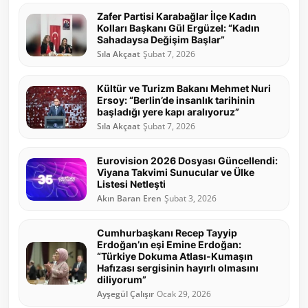
Zafer Partisi Karabağlar İlçe Kadın
Kolları Başkanı Gül Ergüzel: “Kadın
Sahadaysa Değişim Başlar”
Sıla Akçaat
Şubat 7, 2026
Kültür ve Turizm Bakanı Mehmet Nuri
Ersoy: “Berlin’de insanlık tarihinin
başladığı yere kapı aralıyoruz”
Sıla Akçaat
Şubat 7, 2026
Eurovision 2026 Dosyası Güncellendi:
Viyana Takvimi Sunucular ve Ülke
Listesi Netleşti
Akın Baran Eren
Şubat 3, 2026
Cumhurbaşkanı Recep Tayyip
Erdoğan’ın eşi Emine Erdoğan:
“Türkiye Dokuma Atlası-Kumaşın
Hafızası sergisinin hayırlı olmasını
diliyorum”
Ayşegül Çalışır
Ocak 29, 2026