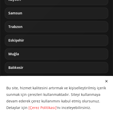
Samsun
Trabzon
Eskişehir
Muğla
Balıkesir
Sakarya
Bu site, hizmet kalitesini artırmak ve kişiselleştirilmiş içerik
sunmak için çerezleri kullanmaktadır. Siteyi kullanmaya
devam ederek çerez kullanımını kabul etmiş olursunuz.
Detaylar için
[Çerez Politikası]
'nı inceleyebilirsiniz.