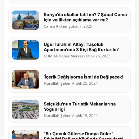
Konya’da okullar tatil mi? 7 Şubat Cuma
için valilikten açıklama var mı?
Cansu Kırten
Şubat 7, 2025
Uğur İbrahim Altay: 'Taşoluk
Apartmanı'nda 3 Kişi Sağ Kurtarıldı'
CUMHA Haber Merkezi
Ocak 26, 2025
‘İçerik Değişiyorsa İsmi de Değişecek!’
Nurullah Şeker
Aralık 25, 2024
Selçuklu'nun Turistik Mekanlarına
Yoğun İlgi
Nurullah Şeker
Aralık 19, 2024
“Bir Çocuk Gülerse Dünya Güler”
Etkinliği Dağlıca Köyünde Gerçekleşti