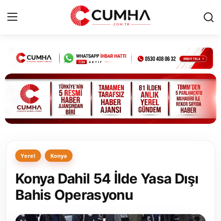
Kurumsal
Cumhurbaşkanlığı
Bakanlıklar
TBMM
Yerel
Konya
Siyasi Partiler
Konya Dahil 54 İlde Yasa Dışı
Yerel Yönetimler
Bahis Operasyonu
Mülki İdare