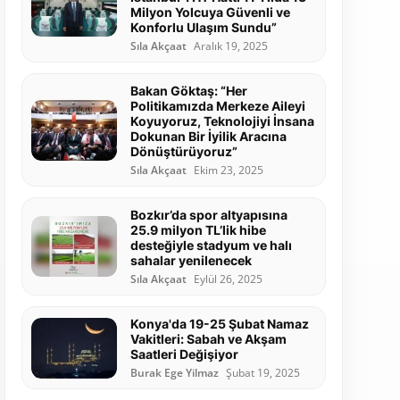
Milyon Yolcuya Güvenli ve
Konforlu Ulaşım Sundu”
Sıla Akçaat
Aralık 19, 2025
Bakan Göktaş: “Her
Politikamızda Merkeze Aileyi
Koyuyoruz, Teknolojiyi İnsana
Dokunan Bir İyilik Aracına
Dönüştürüyoruz”
Sıla Akçaat
Ekim 23, 2025
Bozkır’da spor altyapısına
25.9 milyon TL’lik hibe
desteğiyle stadyum ve halı
sahalar yenilenecek
Sıla Akçaat
Eylül 26, 2025
Konya'da 19-25 Şubat Namaz
Vakitleri: Sabah ve Akşam
Saatleri Değişiyor
Burak Ege Yilmaz
Şubat 19, 2025