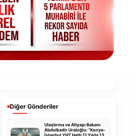
Diğer Gönderiler
Ulaştırma ve Altyapı Bakanı
Abdulkadir Uraloğlu: “Konya-
İstanbul YHT Hattı 11 Yılda 13