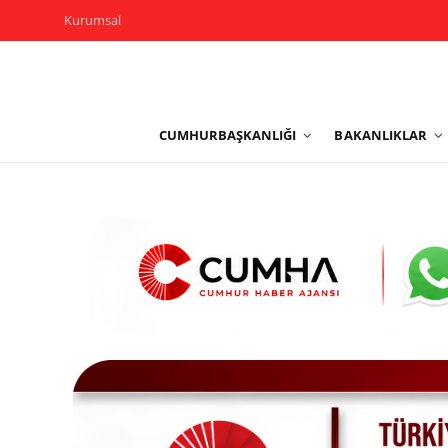
Kurumsal
Kurumsal
CUMHURBAŞKANLIĞI
BAKANLIKLAR
Cumhurbaşkanlığı
Bakanlıklar
TBMM
Siyasi Partiler
Yerel Yönetimler
Mülki İdare