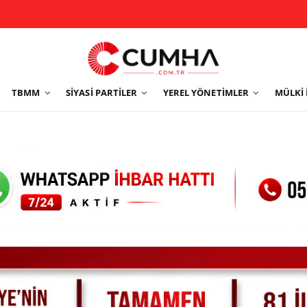
TBMM
SIYASI PARTILER
YEREL YÖNETIMLER
MÜLKI 