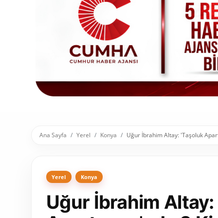
Toplum ve Yaşam
Sivil Toplum Kuruluşları
Kamu Kurumları ve Üst Kurullar
Resmi Reklamlar
Ana Sayfa
Yerel
Konya
Uğur İbrahim Altay: 'Taşoluk Apart
Yerel
Konya
Uğur İbrahim Altay: