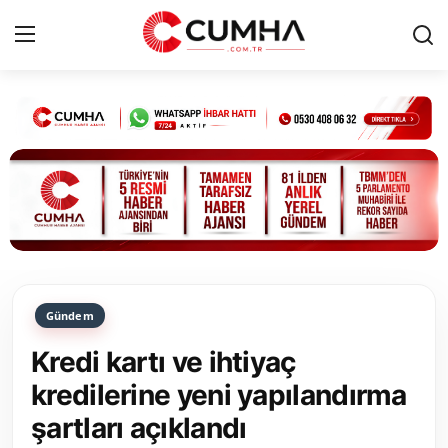
Kurumsal
Cumhurbaşkanlığı
Bakanlıklar
TBMM
Gündem
Siyasi Partiler
Kredi kartı ve ihtiyaç
Yerel Yönetimler
kredilerine yeni yapılandırma
şartları açıklandı
Mülki İdare