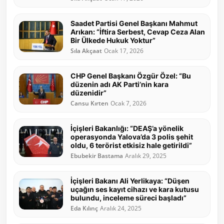
Saadet Partisi Genel Başkanı Mahmut
Arıkan: “İftira Serbest, Cevap Ceza Alan
Bir Ülkede Hukuk Yoktur”
Sıla Akçaat
Ocak 17, 2026
CHP Genel Başkanı Özgür Özel: “Bu
düzenin adı AK Parti’nin kara
düzenidir”
Cansu Kırten
Ocak 7, 2026
İçişleri Bakanlığı: “DEAŞ’a yönelik
operasyonda Yalova’da 3 polis şehit
oldu, 6 terörist etkisiz hale getirildi”
Ebubekir Bastama
Aralık 29, 2025
İçişleri Bakanı Ali Yerlikaya: “Düşen
uçağın ses kayıt cihazı ve kara kutusu
bulundu, inceleme süreci başladı”
Eda Kılınç
Aralık 24, 2025