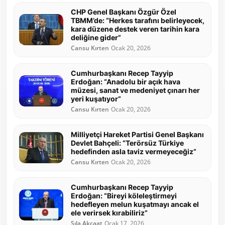
CHP Genel Başkanı Özgür Özel
TBMM’de: “Herkes tarafını belirleyecek,
kara düzene destek veren tarihin kara
deliğine gider”
Cansu Kırten
Ocak 20, 2026
Cumhurbaşkanı Recep Tayyip
Erdoğan: “Anadolu bir açık hava
müzesi, sanat ve medeniyet çınarı her
yeri kuşatıyor”
Cansu Kırten
Ocak 20, 2026
Milliyetçi Hareket Partisi Genel Başkanı
Devlet Bahçeli: “Terörsüz Türkiye
hedefinden asla taviz vermeyeceğiz”
Cansu Kırten
Ocak 20, 2026
Cumhurbaşkanı Recep Tayyip
Erdoğan: “Bireyi köleleştirmeyi
hedefleyen melun kuşatmayı ancak el
ele verirsek kırabiliriz”
Sıla Akçaat
Ocak 17, 2026