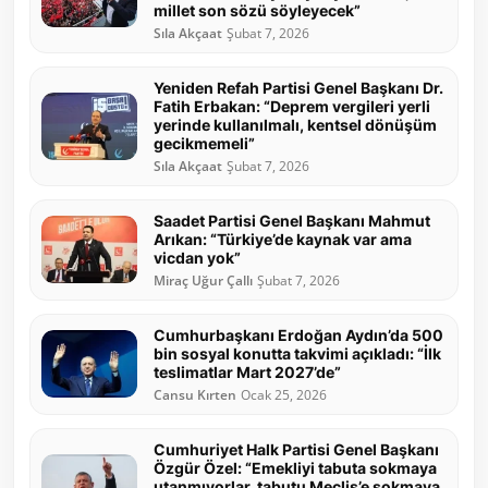
millet son sözü söyleyecek”
Sıla Akçaat
Şubat 7, 2026
Yeniden Refah Partisi Genel Başkanı Dr.
Fatih Erbakan: “Deprem vergileri yerli
yerinde kullanılmalı, kentsel dönüşüm
gecikmemeli”
Sıla Akçaat
Şubat 7, 2026
Saadet Partisi Genel Başkanı Mahmut
Arıkan: “Türkiye’de kaynak var ama
vicdan yok”
Miraç Uğur Çallı
Şubat 7, 2026
Cumhurbaşkanı Erdoğan Aydın’da 500
bin sosyal konutta takvimi açıkladı: “İlk
teslimatlar Mart 2027’de”
Cansu Kırten
Ocak 25, 2026
Cumhuriyet Halk Partisi Genel Başkanı
Özgür Özel: “Emekliyi tabuta sokmaya
utanmıyorlar, tabutu Meclis’e sokmaya