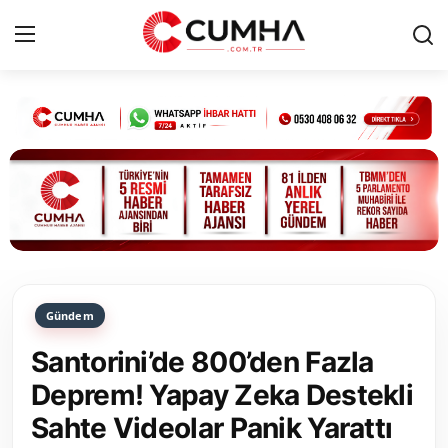
Kurumsal
Cumhurbaşkanlığı
Bakanlıklar
TBMM
Gündem
Siyasi Partiler
Santorini’de 800’den Fazla
Yerel Yönetimler
Deprem! Yapay Zeka Destekli
Sahte Videolar Panik Yarattı
Mülki İdare