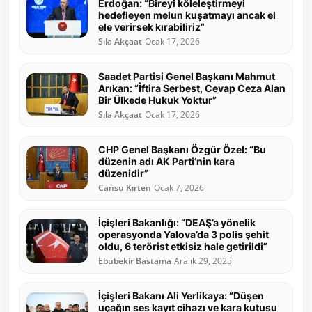
Erdoğan: “Bireyi köleleştirmeyi
hedefleyen melun kuşatmayı ancak el
ele verirsek kırabiliriz”
Sıla Akçaat
Ocak 17, 2026
Saadet Partisi Genel Başkanı Mahmut
Arıkan: “İftira Serbest, Cevap Ceza Alan
Bir Ülkede Hukuk Yoktur”
Sıla Akçaat
Ocak 17, 2026
CHP Genel Başkanı Özgür Özel: “Bu
düzenin adı AK Parti’nin kara
düzenidir”
Cansu Kırten
Ocak 7, 2026
İçişleri Bakanlığı: “DEAŞ’a yönelik
operasyonda Yalova’da 3 polis şehit
oldu, 6 terörist etkisiz hale getirildi”
Ebubekir Bastama
Aralık 29, 2025
İçişleri Bakanı Ali Yerlikaya: “Düşen
uçağın ses kayıt cihazı ve kara kutusu