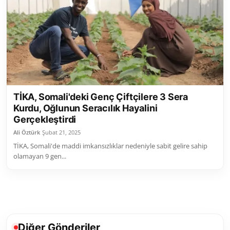
Toplum ve Yaşam
Sivil Toplum Kuruluşları
Kamu Kurumları ve Üst Kurullar
Resmi Reklamlar
TİKA, Somali'deki Genç Çiftçilere 3 Sera
Kurdu, Oğlunun Seracılık Hayalini
Gerçekleştirdi
Ali Öztürk
Şubat 21, 2025
TİKA, Somali'de maddi imkansızlıklar nedeniyle sabit gelire sahip
olamayan 9 gen...
Diğer Gönderiler