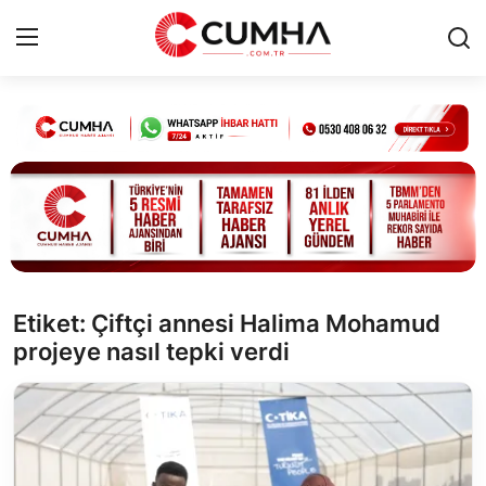
Kurumsal
Cumhurbaşkanlığı
Bakanlıklar
TBMM
Etiket: Çiftçi annesi Halima Mohamud
projeye nasıl tepki verdi
Siyasi Partiler
Yerel Yönetimler
Mülki İdare