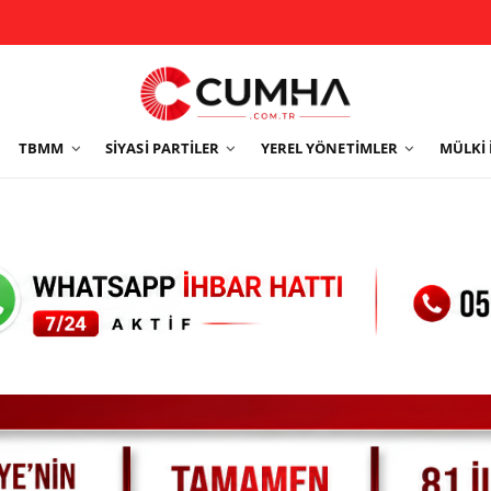
TBMM
SIYASI PARTILER
YEREL YÖNETIMLER
MÜLKI 