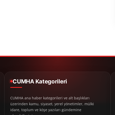
CUMHA Kategorileri
CUMHA ana haber kategorileri ve alt başlıkları
üzerinden kamu, siyaset, yerel yönetimler, mülki
idare, toplum ve köşe yazıları gündemine