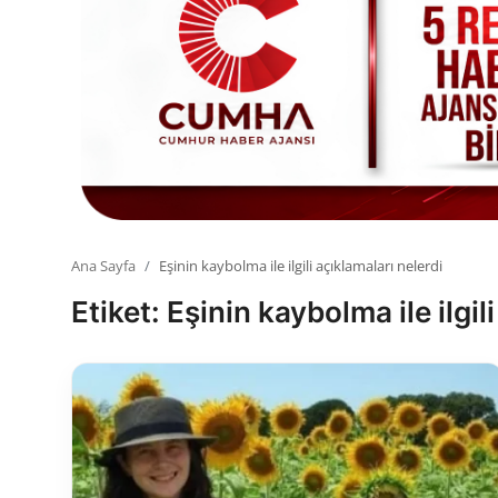
Toplum ve Yaşam
Sivil Toplum Kuruluşları
Kamu Kurumları ve Üst Kurullar
Resmi Reklamlar
Ana Sayfa
Eşinin kaybolma ile ilgili açıklamaları nelerdi
Etiket: Eşinin kaybolma ile ilgil