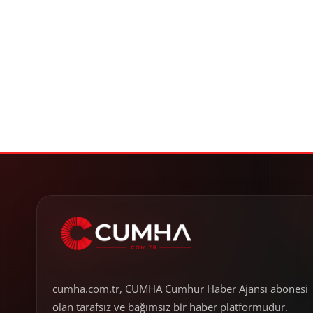
cumha.com.tr, CUMHA Cumhur Haber Ajansı abonesi
olan tarafsız ve bağımsız bir haber platformudur.