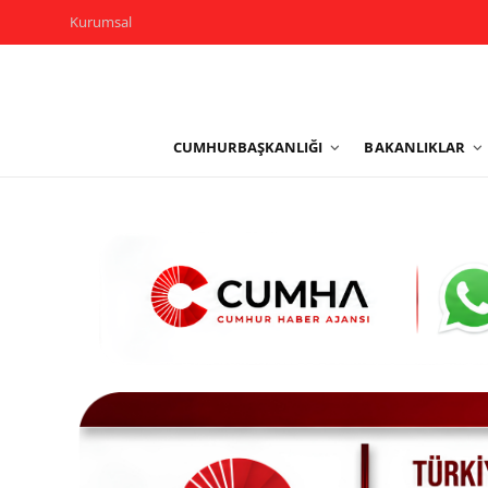
Kurumsal
Kurumsal
CUMHURBAŞKANLIĞI
BAKANLIKLAR
Cumhurbaşkanlığı
Bakanlıklar
TBMM
Siyasi Partiler
Yerel Yönetimler
Mülki İdare