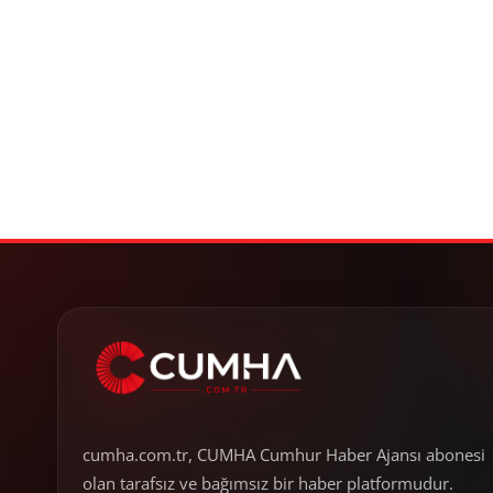
cumha.com.tr, CUMHA Cumhur Haber Ajansı abonesi
olan tarafsız ve bağımsız bir haber platformudur.