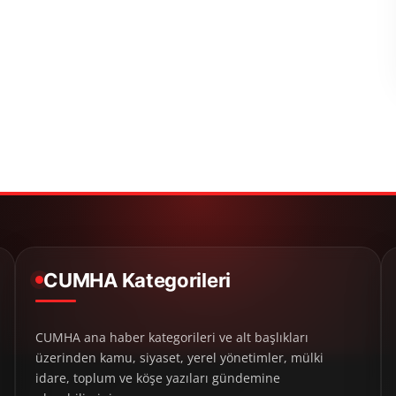
CUMHA Kategorileri
CUMHA ana haber kategorileri ve alt başlıkları
üzerinden kamu, siyaset, yerel yönetimler, mülki
idare, toplum ve köşe yazıları gündemine