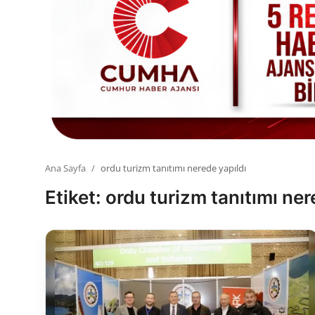
Toplum ve Yaşam
Sivil Toplum Kuruluşları
Kamu Kurumları ve Üst Kurullar
Resmi Reklamlar
Ana Sayfa
ordu turizm tanıtımı nerede yapıldı
Etiket: ordu turizm tanıtımı ner