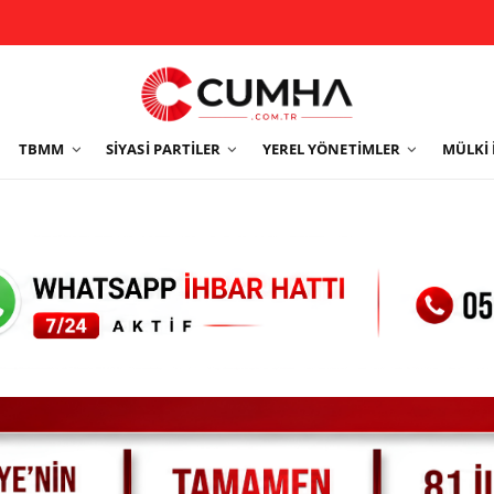
TBMM
SIYASI PARTILER
YEREL YÖNETIMLER
MÜLKI 