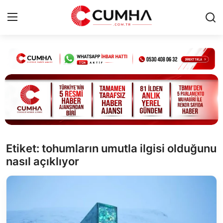
Kurumsal
Cumhurbaşkanlığı
Bakanlıklar
TBMM
Etiket: tohumların umutla ilgisi olduğunu
nasıl açıklıyor
Siyasi Partiler
Yerel Yönetimler
Mülki İdare