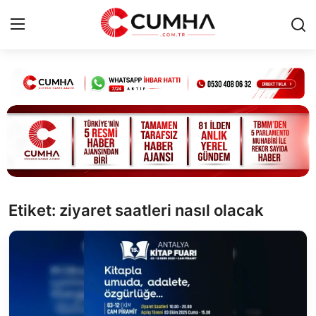
Kurumsal
Cumhurbaşkanlığı
Bakanlıklar
TBMM
Etiket: ziyaret saatleri nasıl olacak
Siyasi Partiler
Yerel Yönetimler
Mülki İdare