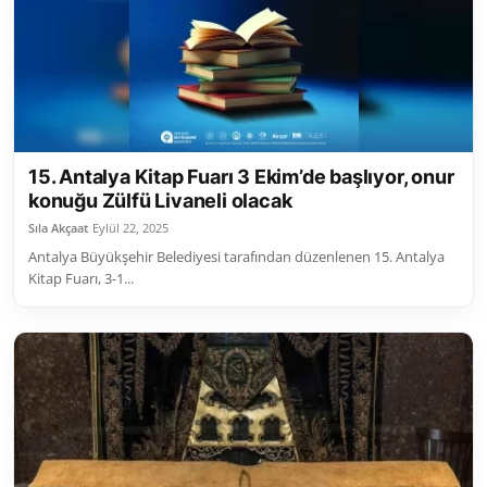
Toplum ve Yaşam
Sivil Toplum Kuruluşları
Kamu Kurumları ve Üst Kurullar
15. Antalya Kitap Fuarı 3 Ekim’de başlıyor, onur
Resmi Reklamlar
konuğu Zülfü Livaneli olacak
Sıla Akçaat
Eylül 22, 2025
Antalya Büyükşehir Belediyesi tarafından düzenlenen 15. Antalya
Kitap Fuarı, 3-1...