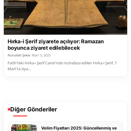
Hırka-i Şerif ziyarete açılıyor: Ramazan
boyunca ziyaret edilebilecek
Nurullah Şeker
Mart 5, 2025
Fatih'teki Hırka-ı Şerif Camii'nde muhafaza edilen Hırka-i Şerif, 7
Mart'ta ziya...
Diğer Gönderiler
Volim Fiyatları 2025: Güncellenmiş ve