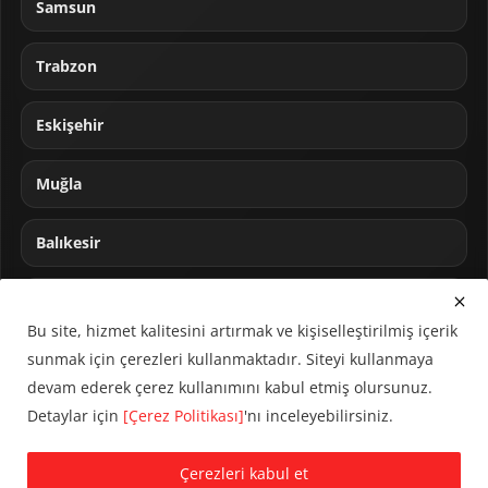
Samsun
Trabzon
Eskişehir
Muğla
Balıkesir
Sakarya
Bu site, hizmet kalitesini artırmak ve kişiselleştirilmiş içerik
sunmak için çerezleri kullanmaktadır. Siteyi kullanmaya
devam ederek çerez kullanımını kabul etmiş olursunuz.
Detaylar için
[Çerez Politikası]
'nı inceleyebilirsiniz.
© 2024 CUMHA (Cumhur Haber Ajansı) Tüm hakları saklıdır.
Çerezleri kabul et