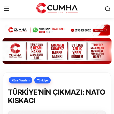
Kurumsal
Cumhurbaşkanlığı
Bakanlıklar
TBMM
Köşe Yazıları
Türkiye
Siyasi Partiler
TÜRKİYE’NİN ÇIKMAZI: NATO
Yerel Yönetimler
KISKACI
Mülki İdare