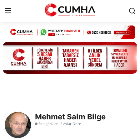
Kurumsal
Cumhurbaşkanlığı
Bakanlıklar
TBMM
Siyasi Partiler
Mehmet Saim Bilge
Yerel Yönetimler
Son görülen: 2 Aylar Önce
Mülki İdare