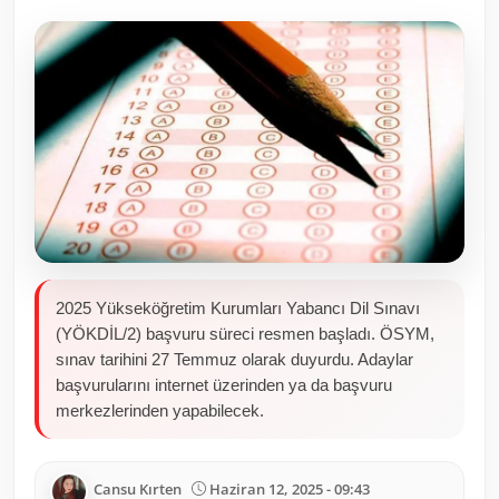
Toplum ve Yaşam
Sivil Toplum Kuruluşları
Kamu Kurumları ve Üst Kurullar
Resmi Reklamlar
2025 Yükseköğretim Kurumları Yabancı Dil Sınavı
(YÖKDİL/2) başvuru süreci resmen başladı. ÖSYM,
sınav tarihini 27 Temmuz olarak duyurdu. Adaylar
başvurularını internet üzerinden ya da başvuru
merkezlerinden yapabilecek.
Cansu Kırten
Haziran 12, 2025 - 09:43