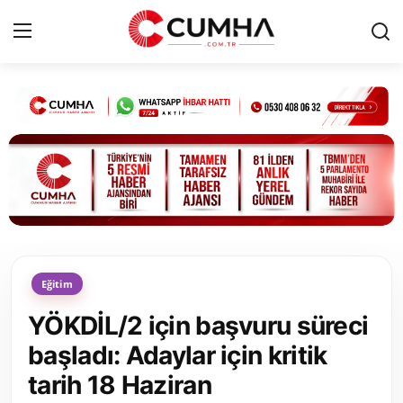
Kurumsal
Cumhurbaşkanlığı
Bakanlıklar
TBMM
Eğitim
Siyasi Partiler
YÖKDİL/2 için başvuru süreci
Yerel Yönetimler
başladı: Adaylar için kritik
tarih 18 Haziran
Mülki İdare