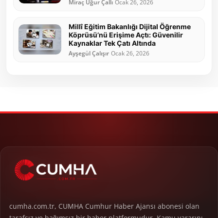
Miraç Uğur Çallı
Ocak 26, 2026
Millî Eğitim Bakanlığı Dijital Öğrenme
Köprüsü’nü Erişime Açtı: Güvenilir
Kaynaklar Tek Çatı Altında
Ayşegül Çalışır
Ocak 26, 2026
cumha.com.tr, CUMHA Cumhur Haber Ajansı abonesi olan
tarafsız ve bağımsız bir haber platformudur. Kamu yararını