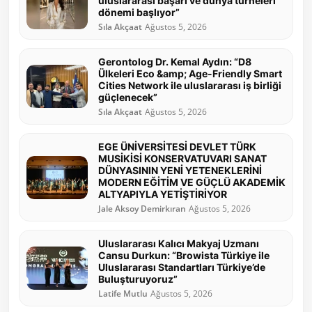
uluslararası başarı ve dünya turneleri
dönemi başlıyor”
Sıla Akçaat
Ağustos 5, 2026
Gerontolog Dr. Kemal Aydın: “D8
Ülkeleri Eco &amp; Age-Friendly Smart
Cities Network ile uluslararası iş birliği
güçlenecek”
Sıla Akçaat
Ağustos 5, 2026
EGE ÜNİVERSİTESİ DEVLET TÜRK
MUSİKİSİ KONSERVATUVARI SANAT
DÜNYASININ YENİ YETENEKLERİNİ
MODERN EĞİTİM VE GÜÇLÜ AKADEMİK
ALTYAPIYLA YETİŞTİRİYOR
Jale Aksoy Demirkıran
Ağustos 5, 2026
Uluslararası Kalıcı Makyaj Uzmanı
Cansu Durkun: “Browista Türkiye ile
Uluslararası Standartları Türkiye’de
Buluşturuyoruz”
Latife Mutlu
Ağustos 5, 2026