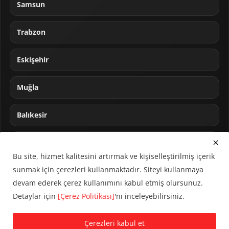
Samsun
Trabzon
Eskişehir
Muğla
Balıkesir
Sakarya
Bu site, hizmet kalitesini artırmak ve kişiselleştirilmiş içerik
sunmak için çerezleri kullanmaktadır. Siteyi kullanmaya
devam ederek çerez kullanımını kabul etmiş olursunuz.
Detaylar için
[Çerez Politikası]
'nı inceleyebilirsiniz.
© 2024 CUMHA (Cumhur Haber Ajansı) Tüm hakları saklıdır.
Çerezleri kabul et