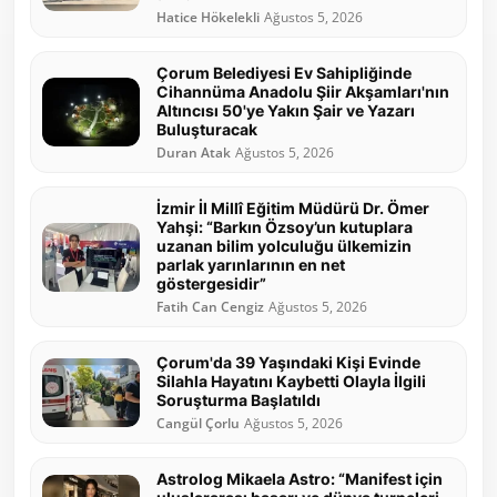
Hatice Hökelekli
Ağustos 5, 2026
Çorum Belediyesi Ev Sahipliğinde
Cihannüma Anadolu Şiir Akşamları'nın
Altıncısı 50'ye Yakın Şair ve Yazarı
Buluşturacak
Duran Atak
Ağustos 5, 2026
İzmir İl Millî Eğitim Müdürü Dr. Ömer
Yahşi: “Barkın Özsoy’un kutuplara
uzanan bilim yolculuğu ülkemizin
parlak yarınlarının en net
göstergesidir”
Fatih Can Cengiz
Ağustos 5, 2026
Çorum'da 39 Yaşındaki Kişi Evinde
Silahla Hayatını Kaybetti Olayla İlgili
Soruşturma Başlatıldı
Cangül Çorlu
Ağustos 5, 2026
Astrolog Mikaela Astro: “Manifest için