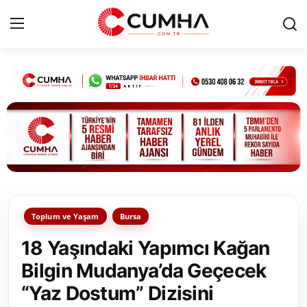
Kurumsal
Cumhurbaşkanlığı
Bakanlıklar
TBMM
Toplum ve Yaşam
Bursa
Siyasi Partiler
18 Yaşındaki Yapımcı Kağan
Yerel Yönetimler
Bilgin Mudanya’da Geçecek
“Yaz Dostum” Dizisini
Mülki İdare