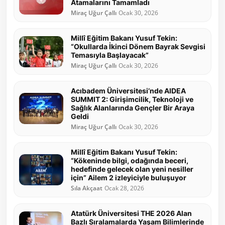
Atamalarını Tamamladı
Miraç Uğur Çallı
Ocak 30, 2026
Millî Eğitim Bakanı Yusuf Tekin:
“Okullarda İkinci Dönem Bayrak Sevgisi
Temasıyla Başlayacak”
Miraç Uğur Çallı
Ocak 30, 2026
Acıbadem Üniversitesi’nde AIDEA
SUMMIT 2: Girişimcilik, Teknoloji ve
Sağlık Alanlarında Gençler Bir Araya
Geldi
Miraç Uğur Çallı
Ocak 30, 2026
Millî Eğitim Bakanı Yusuf Tekin:
“Kökeninde bilgi, odağında beceri,
hedefinde gelecek olan yeni nesiller
için” Ailem 2 izleyiciyle buluşuyor
Sıla Akçaat
Ocak 28, 2026
Atatürk Üniversitesi THE 2026 Alan
Bazlı Sıralamalarda Yaşam Bilimlerinde