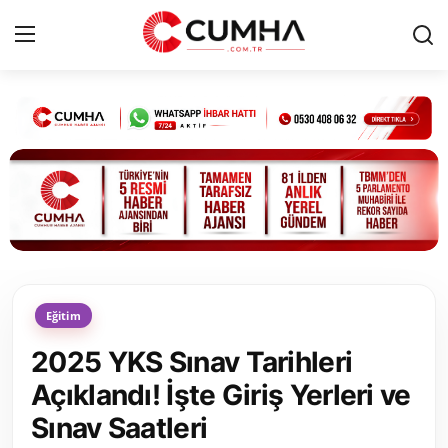
Kurumsal
Cumhurbaşkanlığı
Bakanlıklar
TBMM
Eğitim
Siyasi Partiler
2025 YKS Sınav Tarihleri
Yerel Yönetimler
Açıklandı! İşte Giriş Yerleri ve
Sınav Saatleri
Mülki İdare