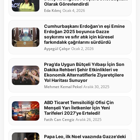
Olarak Görevlendirdi
Eda Kılınç
Ocak 4, 2026
Cumhurbaşkanı Erdoğan’ın eşi Emine
Erdoğan 2025 boyunca Gazze
soykırımı ve sıfır atık için küresel
farkındalık çağrılarını sürdürdü
Ayşegül Çalışır
Ocak 2, 2026
Prag’da Uygun Bütçeli Yılbaşı İçin Son
Dakika Rehberi Şehir Etkinlikleri ve
Ekonomik Alternatiflerle Ziyaretçilere
Yol Haritası Sunuyor
Mehmet Kemal Pekel
Aralık 30, 2025
ABD Ticaret Temsilciliği Ofisi Çin
Menşeli Yarı İletkenler İçin Yeni
Tarifeleri 2027’ye Erteledi!
Fatih Can Cengiz
Aralık 26, 2025
Papa Leo, ilk Noel vaazında Gazze'deki