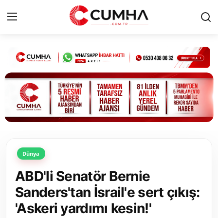
Kurumsal
Cumhurbaşkanlığı
Bakanlıklar
TBMM
Dünya
Siyasi Partiler
ABD'li Senatör Bernie
Yerel Yönetimler
Sanders'tan İsrail'e sert çıkış:
'Askeri yardımı kesin!'
Mülki İdare