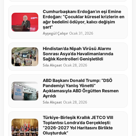
Cumhurbaşkanı Erdoğan’ın eşi Emine
Erdoğan: “Çocuklar küresel krizlerin en
ağır bedelini ödüyor, kalıcı değişim
şart”
Ayşegül Çalışır
Ocak 31, 2026
Hindistan’da Nipah Virüsü Alarmı
Sonrası Asya’da Havalimanlarında
Sağlık Kontrolleri Genişletildi
Sıla Akçaat
Ocak 28, 2026
ABD Başkanı Donald Trump: “DSÖ
Pandemiyi Yanlış Yönetti”
Açıklamasıyla ABD Örgütten Resmen
Ayrıldı
Sıla Akçaat
Ocak 28, 2026
Türkiye-Birleşik Krallık JETCO VIII
Toplantısı Londra’da Gerçekleşti:
“2026-2027 Yol Haritasını Birlikte
Oluşturduk”