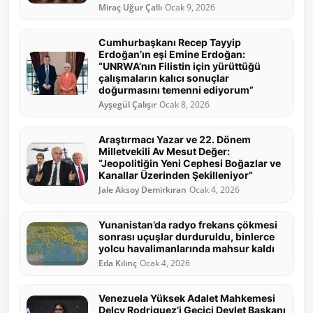
Miraç Uğur Çallı
Ocak 9, 2026
Cumhurbaşkanı Recep Tayyip
Erdoğan’ın eşi Emine Erdoğan:
“UNRWA’nın Filistin için yürüttüğü
çalışmaların kalıcı sonuçlar
doğurmasını temenni ediyorum”
Ayşegül Çalışır
Ocak 8, 2026
Araştırmacı Yazar ve 22. Dönem
Milletvekili Av Mesut Değer:
“Jeopolitiğin Yeni Cephesi Boğazlar ve
Kanallar Üzerinden Şekilleniyor”
Jale Aksoy Demirkıran
Ocak 4, 2026
Yunanistan’da radyo frekans çökmesi
sonrası uçuşlar durduruldu, binlerce
yolcu havalimanlarında mahsur kaldı
Eda Kılınç
Ocak 4, 2026
Venezuela Yüksek Adalet Mahkemesi
Delcy Rodriguez’i Geçici Devlet Başkanı