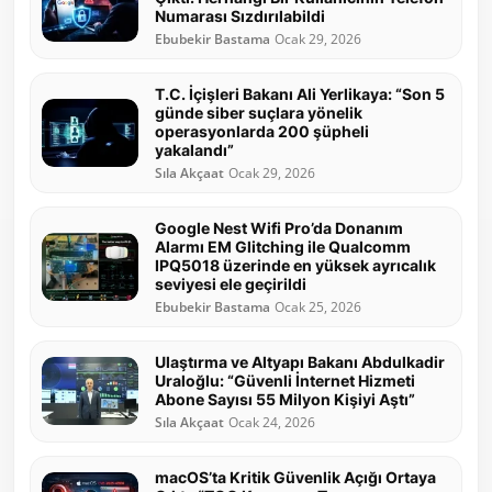
Numarası Sızdırılabildi
Ebubekir Bastama
Ocak 29, 2026
T.C. İçişleri Bakanı Ali Yerlikaya: “Son 5
günde siber suçlara yönelik
operasyonlarda 200 şüpheli
yakalandı”
Sıla Akçaat
Ocak 29, 2026
Google Nest Wifi Pro’da Donanım
Alarmı EM Glitching ile Qualcomm
IPQ5018 üzerinde en yüksek ayrıcalık
seviyesi ele geçirildi
Ebubekir Bastama
Ocak 25, 2026
Ulaştırma ve Altyapı Bakanı Abdulkadir
Uraloğlu: “Güvenli İnternet Hizmeti
Abone Sayısı 55 Milyon Kişiyi Aştı”
Sıla Akçaat
Ocak 24, 2026
macOS’ta Kritik Güvenlik Açığı Ortaya