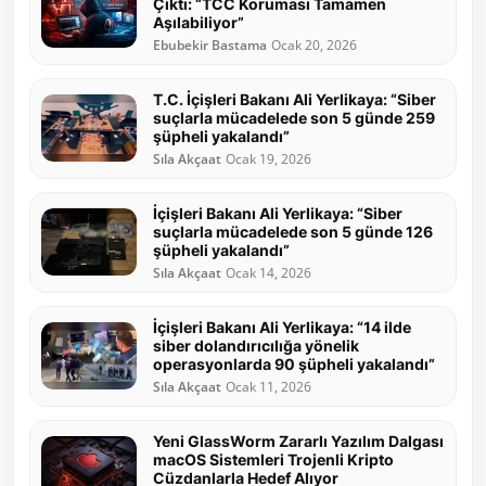
Çıktı: “TCC Koruması Tamamen
Aşılabiliyor”
Ebubekir Bastama
Ocak 20, 2026
T.C. İçişleri Bakanı Ali Yerlikaya: “Siber
suçlarla mücadelede son 5 günde 259
şüpheli yakalandı”
Sıla Akçaat
Ocak 19, 2026
İçişleri Bakanı Ali Yerlikaya: “Siber
suçlarla mücadelede son 5 günde 126
şüpheli yakalandı”
Sıla Akçaat
Ocak 14, 2026
İçişleri Bakanı Ali Yerlikaya: “14 ilde
siber dolandırıcılığa yönelik
operasyonlarda 90 şüpheli yakalandı”
Sıla Akçaat
Ocak 11, 2026
Yeni GlassWorm Zararlı Yazılım Dalgası
macOS Sistemleri Trojenli Kripto
Cüzdanlarla Hedef Alıyor