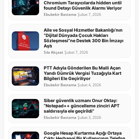
Chromium Tarayıcılarda hidden until
found Detayı Güvenlik Alarmı Veriyor
Ebubekir Bastama
Şubat 7, 2026
Aile ve Sosyal Hizmetler Bakanlığı’nın
“Dijital Dünyada Çocuk Hakları
Sözleşmesi”ne Destek 300 Bin İmzayı
Aştı
Sıla Akçaat
Şubat 7, 2026
PTT Adıyla Gönderilen Bu Maili Açan
Yandı Gümrük Vergisi Tuzağıyla Kart
Bilgileri Ele Geçiriliyor
Ebubekir Bastama
Şubat 4, 2026
Siber güvenlik uzmanı Onur Oktay:
“Notepad++ güncelleme zinciri APT
saldırısıyla ele geçirildi”
Ebubekir Bastama
Şubat 3, 2026
Google Hesap Kurtarma Açığı Ortaya
Çıktı: Herhangi Bir Kullanıcının Telefon