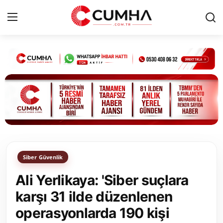
Kurumsal
Cumhurbaşkanlığı
Bakanlıklar
TBMM
Siber Güvenlik
Siyasi Partiler
Ali Yerlikaya: 'Siber suçlara
Yerel Yönetimler
karşı 31 ilde düzenlenen
operasyonlarda 190 kişi
Mülki İdare