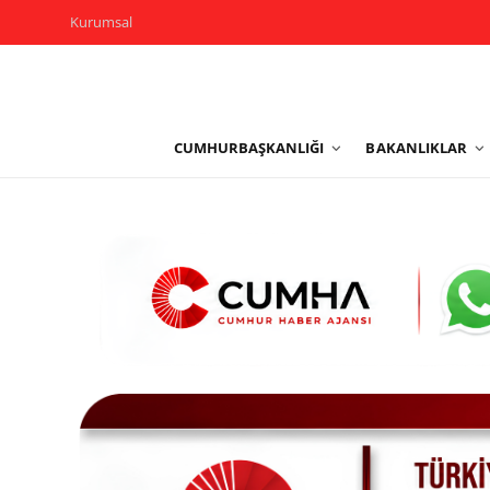
Kurumsal
Kurumsal
CUMHURBAŞKANLIĞI
BAKANLIKLAR
Cumhurbaşkanlığı
Bakanlıklar
TBMM
Siyasi Partiler
Yerel Yönetimler
Mülki İdare