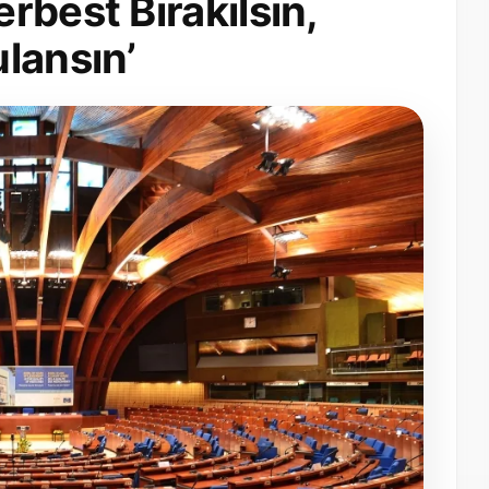
rbest Bırakılsın,
lansın’