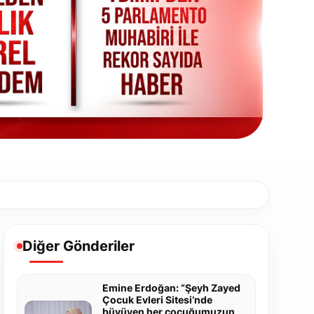
Diğer Gönderiler
Emine Erdoğan: “Şeyh Zayed
Çocuk Evleri Sitesi’nde
büyüyen her çocuğumuzun