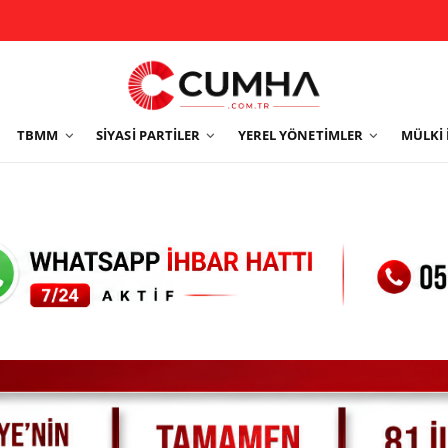
TBMM
SIYASI PARTILER
YEREL YÖNETIMLER
MÜLKI 