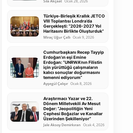
Sıla Akçaat
Ocak 28, 2026
Türkiye-Birleşik Krallık JETCO
VIII Toplantısı Londra’da
Gerçekleşti: “2026-2027 Yol
Haritasını Birlikte Oluşturduk”
Miraç Uğur Çallı
Ocak 9, 2026
Cumhurbaşkanı Recep Tayyip
Erdoğan’ın eşi Emine
Erdoğan: “UNRWA’nın Filistin
için yürüttüğü çalışmaların
kalıcı sonuçlar doğurmasını
temenni ediyorum”
Ayşegül Çalışır
Ocak 8, 2026
Araştırmacı Yazar ve 22.
Dönem Milletvekili Av Mesut
Değer: “Jeopolitiğin Yeni
Cephesi Boğazlar ve Kanallar
Üzerinden Şekilleniyor”
Jale Aksoy Demirkıran
Ocak 4, 2026