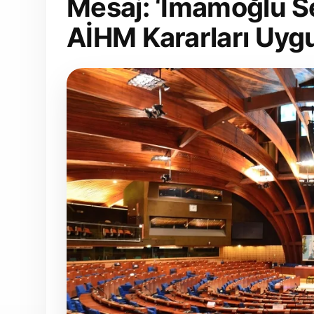
Mesaj: ‘İmamoğlu Se
AİHM Kararları Uygu