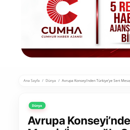
Toplum ve Yaşam
Sivil Toplum Kuruluşları
Kamu Kurumları ve Üst Kurullar
Resmi Reklamlar
Ana Sayfa
Dünya
Avrupa Konseyi’nden Türkiye’ye Sert Mesaj
Dünya
Avrupa Konseyi’nde