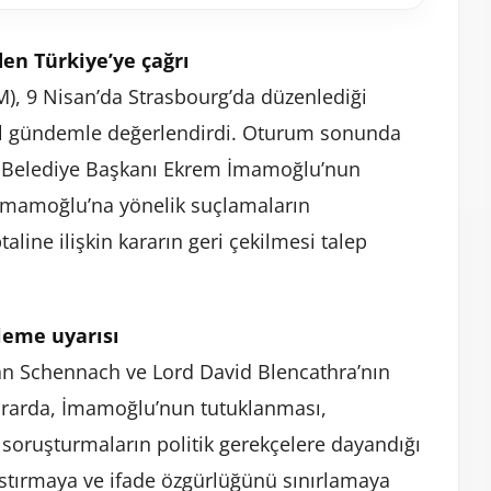
en Türkiye’ye çağrı
), 9 Nisan’da Strasbourg’da düzenlediği
cil gündemle değerlendirdi. Oturum sonunda
ir Belediye Başkanı Ekrem İmamoğlu’nun
a İmamoğlu’na yönelik suçlamaların
line ilişkin kararın geri çekilmesi talep
leme uyarısı
an Schennach ve Lord David Blencathra’nın
Kararda, İmamoğlu’nun tutuklanması,
 soruşturmaların politik gerekçelere dayandığı
astırmaya ve ifade özgürlüğünü sınırlamaya