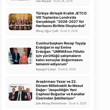
Sıla Akçaat
Ocak 28, 2026
Türkiye-Birleşik Krallık JETCO
VIII Toplantısı Londra’da
Gerçekleşti: “2026-2027 Yol
Haritasını Birlikte Oluşturduk”
Miraç Uğur Çallı
Ocak 9, 2026
Cumhurbaşkanı Recep Tayyip
Erdoğan’ın eşi Emine
Erdoğan: “UNRWA’nın Filistin
için yürüttüğü çalışmaların
kalıcı sonuçlar doğurmasını
temenni ediyorum”
Ayşegül Çalışır
Ocak 8, 2026
Araştırmacı Yazar ve 22.
Dönem Milletvekili Av Mesut
Değer: “Jeopolitiğin Yeni
Cephesi Boğazlar ve Kanallar
Üzerinden Şekilleniyor”
Jale Aksoy Demirkıran
Ocak 4, 2026