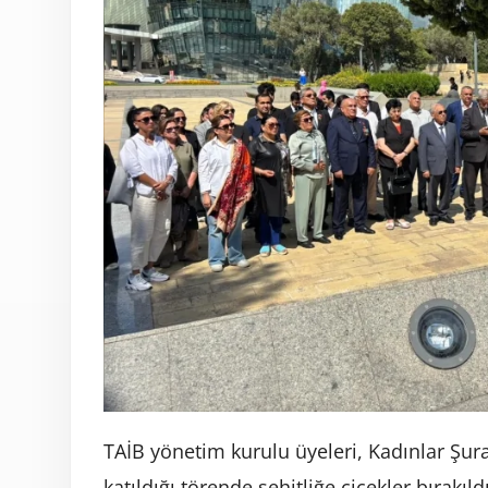
TAİB yönetim kurulu üyeleri, Kadınlar Şuras
katıldığı törende şehitliğe çiçekler bırakıld