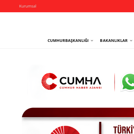
Kurumsal
Kurumsal
CUMHURBAŞKANLIĞI
BAKANLIKLAR
Cumhurbaşkanlığı
Bakanlıklar
TBMM
Siyasi Partiler
Yerel Yönetimler
Mülki İdare