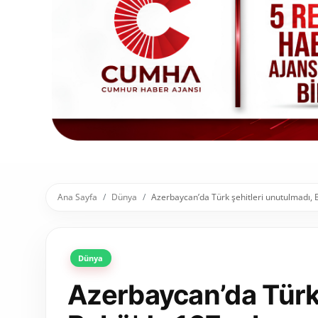
Toplum ve Yaşam
Sivil Toplum Kuruluşları
Kamu Kurumları ve Üst Kurullar
Resmi Reklamlar
Ana Sayfa
Dünya
Azerbaycan’da Türk şehitleri unutulmadı, 
Dünya
Azerbaycan’da Türk 