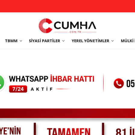
TBMM
SIYASI PARTILER
YEREL YÖNETIMLER
MÜLKI 