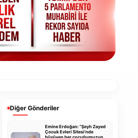
Diğer Gönderiler
Emine Erdoğan: “Şeyh Zayed
Çocuk Evleri Sitesi’nde
büyüyen her çocuğumuzun