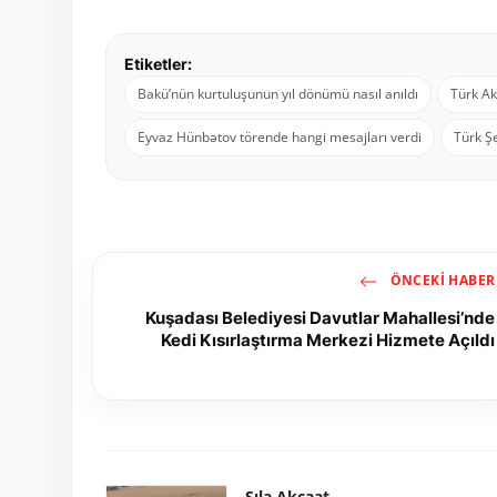
Etiketler:
Bakü’nün kurtuluşunun yıl dönümü nasıl anıldı
Türk Ak
Eyvaz Hünbətov törende hangi mesajları verdi
Türk Şe
ÖNCEKI HABER
Kuşadası Belediyesi Davutlar Mahallesi’nde
Kedi Kısırlaştırma Merkezi Hizmete Açıldı
Sıla Akçaat