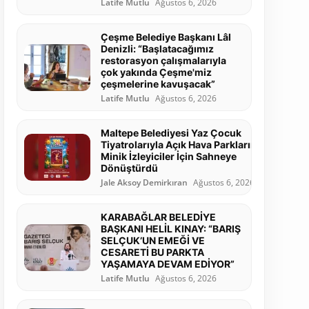
Latife Mutlu
Ağustos 6, 2026
Çeşme Belediye Başkanı Lâl
Denizli: “Başlatacağımız
restorasyon çalışmalarıyla
çok yakında Çeşme'miz
çeşmelerine kavuşacak”
Latife Mutlu
Ağustos 6, 2026
Maltepe Belediyesi Yaz Çocuk
Tiyatrolarıyla Açık Hava Parklarını
Minik İzleyiciler İçin Sahneye
Dönüştürdü
Jale Aksoy Demirkıran
Ağustos 6, 2026
KARABAĞLAR BELEDİYE
BAŞKANI HELİL KINAY: “BARIŞ
SELÇUK’UN EMEĞİ VE
CESARETİ BU PARKTA
YAŞAMAYA DEVAM EDİYOR”
Latife Mutlu
Ağustos 6, 2026