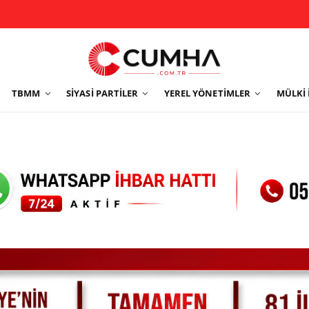
TBMM
SIYASI PARTILER
YEREL YÖNETIMLER
MÜLKI 