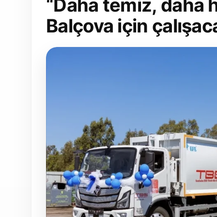
“Daha temiz, daha hı
Balçova için çalışac