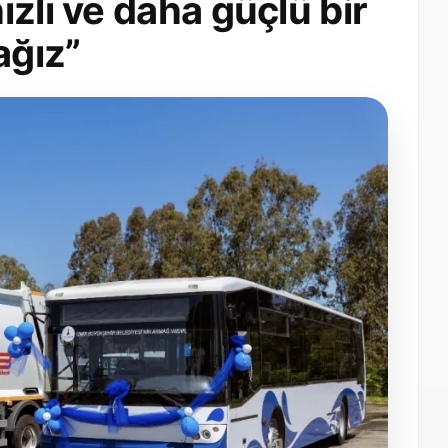
zlı ve daha güçlü bir
ağız”