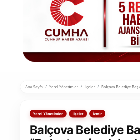
Toplum ve Yaşam
Sivil Toplum Kuruluşları
Kamu Kurumları ve Üst Kurullar
Resmi Reklamlar
Ana Sayfa
Yerel Yönetimler
İlçeler
Balçova Belediye Başka
Yerel Yönetimler
İlçeler
İzmir
Balçova Belediye Ba