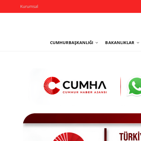
Kurumsal
Kurumsal
CUMHURBAŞKANLIĞI
BAKANLIKLAR
Cumhurbaşkanlığı
Bakanlıklar
TBMM
Siyasi Partiler
Yerel Yönetimler
Mülki İdare