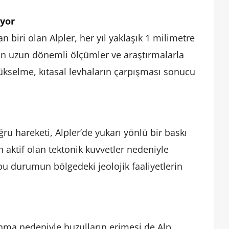
ıyor
biri olan Alpler, her yıl yaklaşık 1 milimetre
ılan uzun dönemli ölçümler ve araştırmalarla
ükselme, kıtasal levhaların çarpışması sonucu
ğru hareketi, Alpler’de yukarı yönlü bir baskı
 aktif olan tektonik kuvvetler nedeniyle
 durumun bölgedeki jeolojik faaliyetlerin
sınma nedeniyle buzulların erimesi de Alp