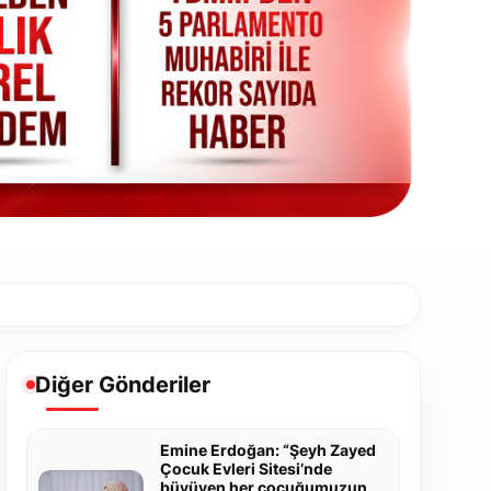
Diğer Gönderiler
Emine Erdoğan: “Şeyh Zayed
Çocuk Evleri Sitesi’nde
büyüyen her çocuğumuzun