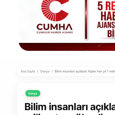
Toplum ve Yaşam
Sivil Toplum Kuruluşları
Kamu Kurumları ve Üst Kurullar
Resmi Reklamlar
Ana Sayfa
Dünya
Bilim insanları açıkladı: Alpler her yıl 1 mi
Dünya
Bilim insanları açıkla