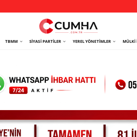
TBMM
SIYASI PARTILER
YEREL YÖNETIMLER
MÜLKI 