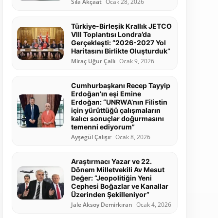
Sıla Akçaat
Ocak 28, 2026
Türkiye-Birleşik Krallık JETCO
VIII Toplantısı Londra’da
Gerçekleşti: “2026-2027 Yol
Haritasını Birlikte Oluşturduk”
Miraç Uğur Çallı
Ocak 9, 2026
Cumhurbaşkanı Recep Tayyip
Erdoğan’ın eşi Emine
Erdoğan: “UNRWA’nın Filistin
için yürüttüğü çalışmaların
kalıcı sonuçlar doğurmasını
temenni ediyorum”
Ayşegül Çalışır
Ocak 8, 2026
Araştırmacı Yazar ve 22.
Dönem Milletvekili Av Mesut
Değer: “Jeopolitiğin Yeni
Cephesi Boğazlar ve Kanallar
Üzerinden Şekilleniyor”
Jale Aksoy Demirkıran
Ocak 4, 2026