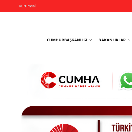
Kurumsal
Kurumsal
CUMHURBAŞKANLIĞI
BAKANLIKLAR
Cumhurbaşkanlığı
Bakanlıklar
TBMM
Siyasi Partiler
Yerel Yönetimler
Mülki İdare