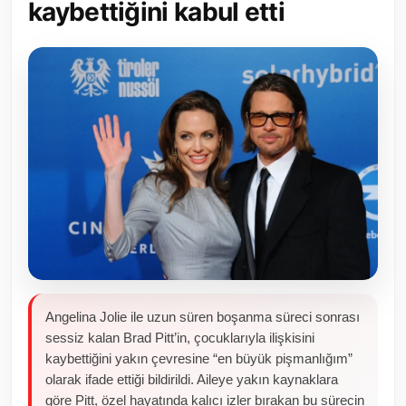
kaybettiğini kabul etti
Toplum ve Yaşam
Sivil Toplum Kuruluşları
Kamu Kurumları ve Üst Kurullar
Resmi Reklamlar
Angelina Jolie ile uzun süren boşanma süreci sonrası
sessiz kalan Brad Pitt’in, çocuklarıyla ilişkisini
kaybettiğini yakın çevresine “en büyük pişmanlığım”
olarak ifade ettiği bildirildi. Aileye yakın kaynaklara
göre Pitt, özel hayatında kalıcı izler bırakan bu sürecin