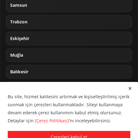
Samsun
Trabzon
Eskişehir
Muğla
Balıkesir
Sakarya
Bu site, hizmet kalitesini artırmak ve kişiselleştirilmiş içerik
sunmak için çerezleri kullanmaktadır. Siteyi kullanmaya
devam ederek çerez kullanımını kabul etmiş olursunuz.
Detaylar için
[Çerez Politikası]
'nı inceleyebilirsiniz.
© 2024 CUMHA (Cumhur Haber Ajansı) Tüm hakları saklıdır.
Çerezleri kabul et