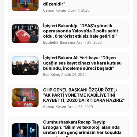
düzenidir”
Cansu Kırten
Ocak 7, 2026
İçişleri Bakanlığı: “DEAŞ’a yönelik
operasyonda Yalova’da 3 polis şehit
oldu, 6 terörist etkisiz hale getirildi”
Ebubekir Bastama
Aralık 29, 2025
İçişleri Bakanı Ali Yerlikaya: “Düşen
uçağın ses kayıt cihazı ve kara kutusu
bulundu, inceleme süreci başladı”
Eda Kılınç
Aralık 24, 2025
CHP GENEL BAŞKANI ÖZGÜR ÖZEL:
“AK PARTİ YÖNETME KABİLİYETİNİ
KAYBETTİ, 2026’DA İKTİDARA HAZIRIZ”
Cansu Kırten
Aralık 23, 2025
Cumhurbaşkanı Recep Tayyip
Erdoğan: “Bilim ve teknoloji alanında
üreten tüm gençlerimizin her koşulda