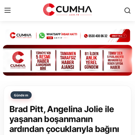
Kurumsal
Cumhurbaşkanlığı
Bakanlıklar
TBMM
Gündem
Siyasi Partiler
Brad Pitt, Angelina Jolie ile
Yerel Yönetimler
yaşanan boşanmanın
ardından çocuklarıyla bağını
Mülki İdare