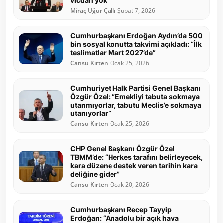
vicdan yok”
Miraç Uğur Çallı
Şubat 7, 2026
Cumhurbaşkanı Erdoğan Aydın’da 500
bin sosyal konutta takvimi açıkladı: “İlk
teslimatlar Mart 2027’de”
Cansu Kırten
Ocak 25, 2026
Cumhuriyet Halk Partisi Genel Başkanı
Özgür Özel: “Emekliyi tabuta sokmaya
utanmıyorlar, tabutu Meclis’e sokmaya
utanıyorlar”
Cansu Kırten
Ocak 25, 2026
CHP Genel Başkanı Özgür Özel
TBMM’de: “Herkes tarafını belirleyecek,
kara düzene destek veren tarihin kara
deliğine gider”
Cansu Kırten
Ocak 20, 2026
Cumhurbaşkanı Recep Tayyip
Erdoğan: “Anadolu bir açık hava