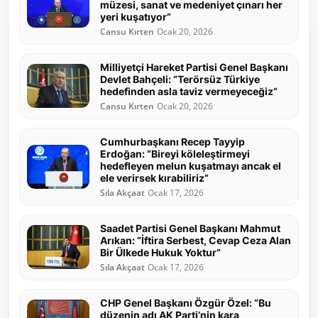
müzesi, sanat ve medeniyet çınarı her
yeri kuşatıyor”
Cansu Kırten
Ocak 20, 2026
Milliyetçi Hareket Partisi Genel Başkanı
Devlet Bahçeli: “Terörsüz Türkiye
hedefinden asla taviz vermeyeceğiz”
Cansu Kırten
Ocak 20, 2026
Cumhurbaşkanı Recep Tayyip
Erdoğan: “Bireyi köleleştirmeyi
hedefleyen melun kuşatmayı ancak el
ele verirsek kırabiliriz”
Sıla Akçaat
Ocak 17, 2026
Saadet Partisi Genel Başkanı Mahmut
Arıkan: “İftira Serbest, Cevap Ceza Alan
Bir Ülkede Hukuk Yoktur”
Sıla Akçaat
Ocak 17, 2026
CHP Genel Başkanı Özgür Özel: “Bu
düzenin adı AK Parti’nin kara