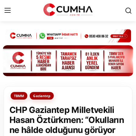
Kurumsal
Cumhurbaşkanlığı
Bakanlıklar
TBMM
TBMM
Gaziantep
Siyasi Partiler
CHP Gaziantep Milletvekili
Yerel Yönetimler
Hasan Öztürkmen: “Okulların
ne hâlde olduğunu görüyor
Mülki İdare