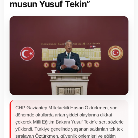
musun Yusuf Tekin”
Toplum ve Yaşam
Sivil Toplum Kuruluşları
Kamu Kurumları ve Üst Kurullar
Resmi Reklamlar
CHP Gaziantep Milletvekili Hasan Öztürkmen, son
dönemde okullarda artan şiddet olaylarına dikkat
çekerek Milli Eğitim Bakanı Yusuf Tekin’e sert sözlerle
yüklendi. Türkiye genelinde yaşanan saldırıları tek tek
sıralayan Öztürkmen, güvenlik önlemleri ve eğitim