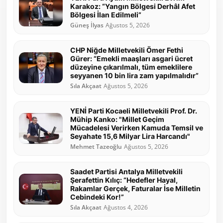
Karakoz: “Yangın Bölgesi Derhâl Afet
Bölgesi İlan Edilmeli”
Güneş İlyas
Ağustos 5, 2026
CHP Niğde Milletvekili Ömer Fethi
Gürer: “Emekli maaşları asgari ücret
düzeyine çıkarılmalı, tüm emeklilere
seyyanen 10 bin lira zam yapılmalıdır”
Sıla Akçaat
Ağustos 5, 2026
YENİ Parti Kocaeli Milletvekili Prof. Dr.
Mühip Kanko: "Millet Geçim
Mücadelesi Verirken Kamuda Temsil ve
Seyahate 15,6 Milyar Lira Harcandı"
Mehmet Tazeoğlu
Ağustos 5, 2026
Saadet Partisi Antalya Milletvekili
Şerafettin Kılıç: “Hedefler Hayal,
Rakamlar Gerçek, Faturalar İse Milletin
Cebindeki Kor!”
Sıla Akçaat
Ağustos 4, 2026