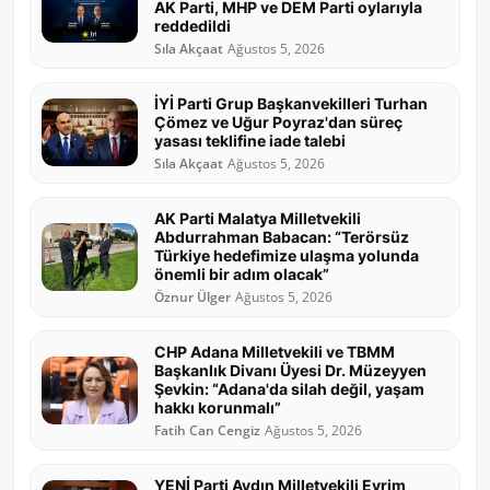
AK Parti, MHP ve DEM Parti oylarıyla
reddedildi
Sıla Akçaat
Ağustos 5, 2026
İYİ Parti Grup Başkanvekilleri Turhan
Çömez ve Uğur Poyraz'dan süreç
yasası teklifine iade talebi
Sıla Akçaat
Ağustos 5, 2026
AK Parti Malatya Milletvekili
Abdurrahman Babacan: “Terörsüz
Türkiye hedefimize ulaşma yolunda
önemli bir adım olacak”
Öznur Ülger
Ağustos 5, 2026
CHP Adana Milletvekili ve TBMM
Başkanlık Divanı Üyesi Dr. Müzeyyen
Şevkin: “Adana'da silah değil, yaşam
hakkı korunmalı”
Fatih Can Cengiz
Ağustos 5, 2026
YENİ Parti Aydın Milletvekili Evrim