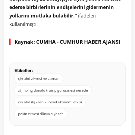
ederse birbirlerinin endişelerini gidermenin
yollarını mutlaka bulabilir.”
ifadeleri
kullanılmıştı.
Kaynak: CUMHA - CUMHUR HABER AJANSI
Etiketler:
çin abd zirvesi ne zaman
xi jinping donald trump görüşmesi nerede
çin abd ilişkileri küresel ekonomi etkisi
pekin zirvesi dünya siyaseti