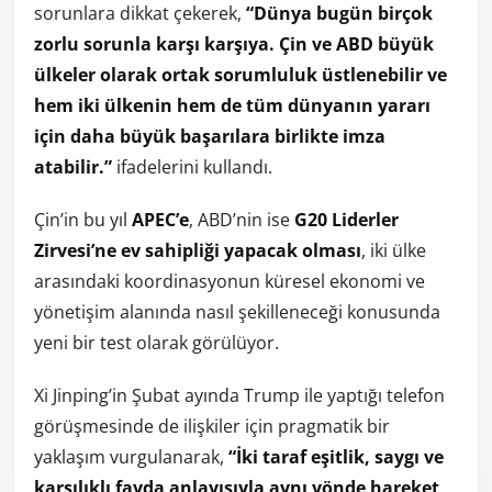
sorunlara dikkat çekerek,
“Dünya bugün birçok
zorlu sorunla karşı karşıya. Çin ve ABD büyük
ülkeler olarak ortak sorumluluk üstlenebilir ve
hem iki ülkenin hem de tüm dünyanın yararı
için daha büyük başarılara birlikte imza
atabilir.”
ifadelerini kullandı.
Çin’in bu yıl
APEC’e
, ABD’nin ise
G20 Liderler
Zirvesi’ne ev sahipliği yapacak olması
, iki ülke
arasındaki koordinasyonun küresel ekonomi ve
yönetişim alanında nasıl şekilleneceği konusunda
yeni bir test olarak görülüyor.
Xi Jinping’in Şubat ayında Trump ile yaptığı telefon
görüşmesinde de ilişkiler için pragmatik bir
yaklaşım vurgulanarak,
“İki taraf eşitlik, saygı ve
karşılıklı fayda anlayışıyla aynı yönde hareket