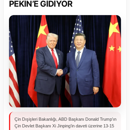
PEKİN’E GİDİYOR
Toplum ve Yaşam
Sivil Toplum Kuruluşları
Kamu Kurumları ve Üst Kurullar
Resmi Reklamlar
Çin Dışişleri Bakanlığı, ABD Başkanı Donald Trump’ın
Çin Devlet Başkanı Xi Jinping’in daveti üzerine 13-15