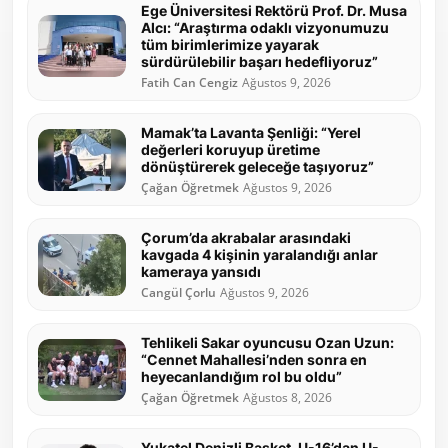
Ege Üniversitesi Rektörü Prof. Dr. Musa
Alcı: “Araştırma odaklı vizyonumuzu
tüm birimlerimize yayarak
sürdürülebilir başarı hedefliyoruz”
Fatih Can Cengiz
Ağustos 9, 2026
Mamak’ta Lavanta Şenliği: “Yerel
değerleri koruyup üretime
dönüştürerek geleceğe taşıyoruz”
Çağan Öğretmek
Ağustos 9, 2026
Çorum’da akrabalar arasındaki
kavgada 4 kişinin yaralandığı anlar
kameraya yansıdı
Cangül Çorlu
Ağustos 9, 2026
Tehlikeli Sakar oyuncusu Ozan Uzun:
“Cennet Mahallesi’nden sonra en
heyecanlandığım rol bu oldu”
Çağan Öğretmek
Ağustos 8, 2026
Yukatel Denizli Basket, U-16’dan U-