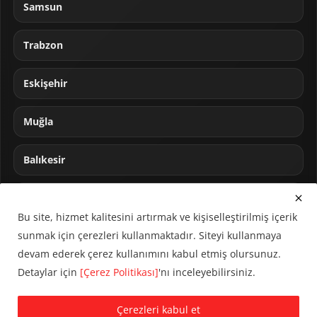
Samsun
Trabzon
Eskişehir
Muğla
Balıkesir
Sakarya
Bu site, hizmet kalitesini artırmak ve kişiselleştirilmiş içerik
sunmak için çerezleri kullanmaktadır. Siteyi kullanmaya
devam ederek çerez kullanımını kabul etmiş olursunuz.
Detaylar için
[Çerez Politikası]
'nı inceleyebilirsiniz.
© 2024 CUMHA (Cumhur Haber Ajansı) Tüm hakları saklıdır.
Çerezleri kabul et