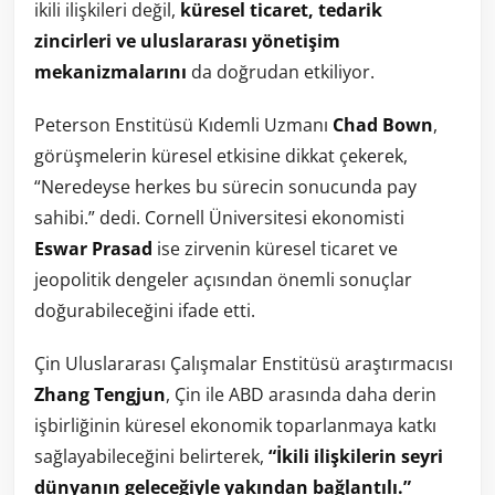
ikili ilişkileri değil,
küresel ticaret, tedarik
zincirleri ve uluslararası yönetişim
mekanizmalarını
da doğrudan etkiliyor.
Peterson Enstitüsü Kıdemli Uzmanı
Chad Bown
,
görüşmelerin küresel etkisine dikkat çekerek,
“Neredeyse herkes bu sürecin sonucunda pay
sahibi.” dedi. Cornell Üniversitesi ekonomisti
Eswar Prasad
ise zirvenin küresel ticaret ve
jeopolitik dengeler açısından önemli sonuçlar
doğurabileceğini ifade etti.
Çin Uluslararası Çalışmalar Enstitüsü araştırmacısı
Zhang Tengjun
, Çin ile ABD arasında daha derin
işbirliğinin küresel ekonomik toparlanmaya katkı
sağlayabileceğini belirterek,
“İkili ilişkilerin seyri
dünyanın geleceğiyle yakından bağlantılı.”