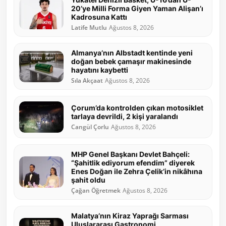
20’ye Milli Forma Giyen Yaman Alişan’ı
Kadrosuna Kattı
Latife Mutlu
Ağustos 8, 2026
Almanya’nın Albstadt kentinde yeni
doğan bebek çamaşır makinesinde
hayatını kaybetti
Sıla Akçaat
Ağustos 8, 2026
Çorum’da kontrolden çıkan motosiklet
tarlaya devrildi, 2 kişi yaralandı
Cangül Çorlu
Ağustos 8, 2026
MHP Genel Başkanı Devlet Bahçeli:
“Şahitlik ediyorum efendim” diyerek
Enes Doğan ile Zehra Çelik’in nikâhına
şahit oldu
Çağan Öğretmek
Ağustos 8, 2026
Malatya’nın Kiraz Yaprağı Sarması
Uluslararası Gastronomi