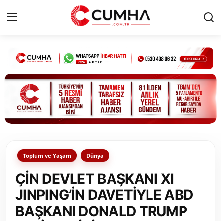
Kurumsal
Cumhurbaşkanlığı
Bakanlıklar
TBMM
Toplum ve Yaşam
Dünya
Siyasi Partiler
ÇİN DEVLET BAŞKANI XI
Yerel Yönetimler
JINPING’İN DAVETİYLE ABD
BAŞKANI DONALD TRUMP
Mülki İdare