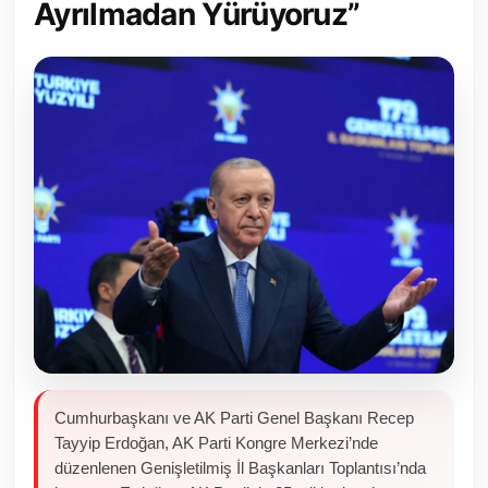
Ayrılmadan Yürüyoruz”
Toplum ve Yaşam
Sivil Toplum Kuruluşları
Kamu Kurumları ve Üst Kurullar
Resmi Reklamlar
Cumhurbaşkanı ve AK Parti Genel Başkanı Recep
Tayyip Erdoğan, AK Parti Kongre Merkezi’nde
düzenlenen Genişletilmiş İl Başkanları Toplantısı’nda