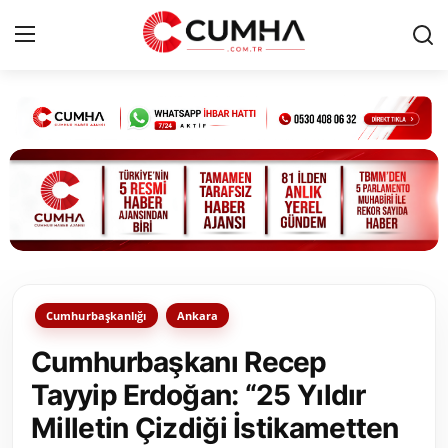
Kurumsal
Cumhurbaşkanlığı
Bakanlıklar
TBMM
Cumhurbaşkanlığı
Ankara
Siyasi Partiler
Cumhurbaşkanı Recep
Yerel Yönetimler
Tayyip Erdoğan: “25 Yıldır
Milletin Çizdiği İstikametten
Mülki İdare