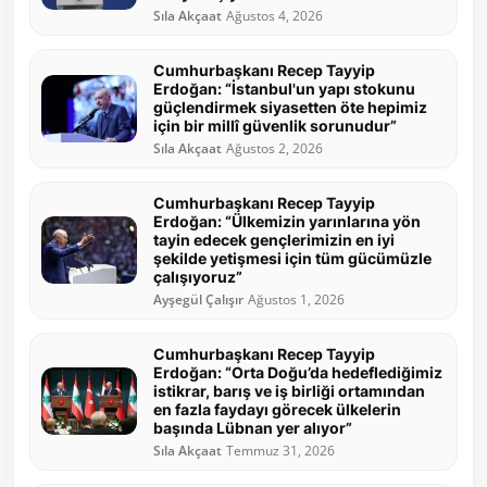
Sıla Akçaat
Ağustos 4, 2026
Cumhurbaşkanı Recep Tayyip
Erdoğan: “İstanbul'un yapı stokunu
güçlendirmek siyasetten öte hepimiz
için bir millî güvenlik sorunudur”
Sıla Akçaat
Ağustos 2, 2026
Cumhurbaşkanı Recep Tayyip
Erdoğan: “Ülkemizin yarınlarına yön
tayin edecek gençlerimizin en iyi
şekilde yetişmesi için tüm gücümüzle
çalışıyoruz”
Ayşegül Çalışır
Ağustos 1, 2026
Cumhurbaşkanı Recep Tayyip
Erdoğan: “Orta Doğu’da hedeflediğimiz
istikrar, barış ve iş birliği ortamından
en fazla faydayı görecek ülkelerin
başında Lübnan yer alıyor”
Sıla Akçaat
Temmuz 31, 2026