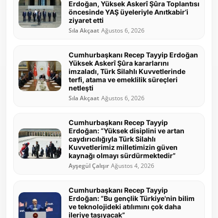
Erdoğan, Yüksek Askerî Şûra Toplantısı
öncesinde YAŞ üyeleriyle Anıtkabir’i
ziyaret etti
Sıla Akçaat
Ağustos 6, 2026
Cumhurbaşkanı Recep Tayyip Erdoğan
Yüksek Askerî Şûra kararlarını
imzaladı, Türk Silahlı Kuvvetlerinde
terfi, atama ve emeklilik süreçleri
netleşti
Sıla Akçaat
Ağustos 6, 2026
Cumhurbaşkanı Recep Tayyip
Erdoğan: “Yüksek disiplini ve artan
caydırıcılığıyla Türk Silahlı
Kuvvetlerimiz milletimizin güven
kaynağı olmayı sürdürmektedir”
Ayşegül Çalışır
Ağustos 4, 2026
Cumhurbaşkanı Recep Tayyip
Erdoğan: “Bu gençlik Türkiye'nin bilim
ve teknolojideki atılımını çok daha
ileriye taşıyacak”