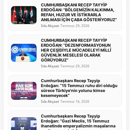
CUMHURBAŞKANI RECEP TAYYİP
ERDOĞAN: “BÖLGEMİZİN KALKINMA,
REFAH, HUZUR VE İSTİKRARLA
ANILMASI İÇİN ÇABA GÖSTERİYORUZ”
Sıla Akçaat
Temmuz 29, 2026
CUMHURBAŞKANI RECEP TAYYİP
ERDOĞAN: “DEZENFORMASYONUN
HER ÇEŞİDİYLE MÜCADELEYİ MİLLÎ
GÜVENLİK MESELESİ OLARAK
GÖRÜYORUZ”
Sıla Akçaat
Temmuz 29, 2026
Cumhurbaşkanı Recep Tayyip
Erdoğan: “15 Temmuz ruhu diri olduğu
sürece Türkiye'nin yolunu kimse
kesemeyecek”
Sıla Akçaat
Temmuz 16, 2026
Cumhurbaşkanı Recep Tayyip
Erdoğan: “Gazi Meclis, 15 Temmuz
ihanetinde emperyalizmin maşalarına