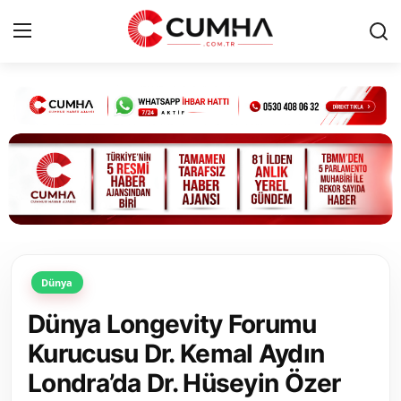
Kurumsal
Cumhurbaşkanlığı
Bakanlıklar
TBMM
Dünya
Siyasi Partiler
Dünya Longevity Forumu
Yerel Yönetimler
Kurucusu Dr. Kemal Aydın
Londra’da Dr. Hüseyin Özer
Mülki İdare