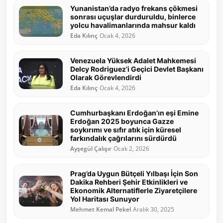
Yunanistan’da radyo frekans çökmesi
sonrası uçuşlar durduruldu, binlerce
yolcu havalimanlarında mahsur kaldı
Eda Kılınç
Ocak 4, 2026
Venezuela Yüksek Adalet Mahkemesi
Delcy Rodriguez’i Geçici Devlet Başkanı
Olarak Görevlendirdi
Eda Kılınç
Ocak 4, 2026
Cumhurbaşkanı Erdoğan’ın eşi Emine
Erdoğan 2025 boyunca Gazze
soykırımı ve sıfır atık için küresel
farkındalık çağrılarını sürdürdü
Ayşegül Çalışır
Ocak 2, 2026
Prag’da Uygun Bütçeli Yılbaşı İçin Son
Dakika Rehberi Şehir Etkinlikleri ve
Ekonomik Alternatiflerle Ziyaretçilere
Yol Haritası Sunuyor
Mehmet Kemal Pekel
Aralık 30, 2025