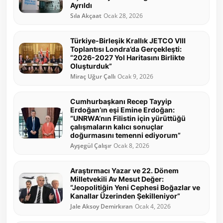
Ayrıldı
Sıla Akçaat
Ocak 28, 2026
Türkiye-Birleşik Krallık JETCO VIII
Toplantısı Londra’da Gerçekleşti:
“2026-2027 Yol Haritasını Birlikte
Oluşturduk”
Miraç Uğur Çallı
Ocak 9, 2026
Cumhurbaşkanı Recep Tayyip
Erdoğan’ın eşi Emine Erdoğan:
“UNRWA’nın Filistin için yürüttüğü
çalışmaların kalıcı sonuçlar
doğurmasını temenni ediyorum”
Ayşegül Çalışır
Ocak 8, 2026
Araştırmacı Yazar ve 22. Dönem
Milletvekili Av Mesut Değer:
“Jeopolitiğin Yeni Cephesi Boğazlar ve
Kanallar Üzerinden Şekilleniyor”
Jale Aksoy Demirkıran
Ocak 4, 2026