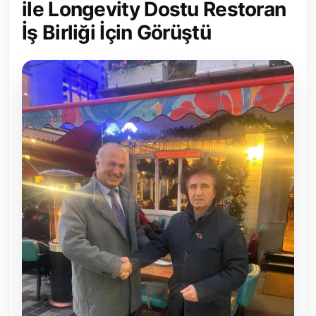
ile Longevity Dostu Restoran
Toplum ve Yaşam
İş Birliği İçin Görüştü
Sivil Toplum Kuruluşları
Kamu Kurumları ve Üst Kurullar
Resmi Reklamlar