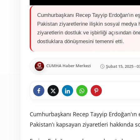
P
l
Cumhurbaşkanı Recep Tayyip Erdoğan'ın e
a
Pakistan ziyaretlerine ilişkin sosyal medy
y
ziyaretlerin dostluk ve işbirliği açısından ön
dostluklara dönüşmesini temenni etti.
CUMHA Haber Merkezi
Şubat 15, 2025 - 0
Cumhurbaşkanı Recep Tayyip Erdoğan'ın 
Pakistan'ı kapsayan ziyaretleri hakkında 