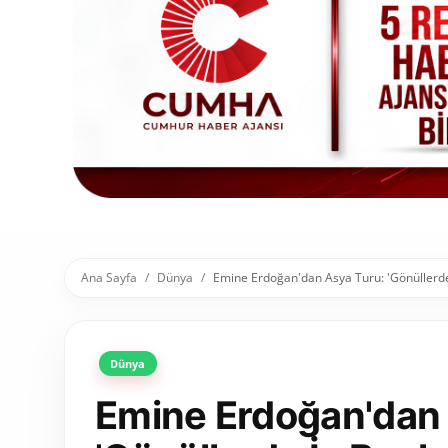
Toplum ve Yaşam
Sivil Toplum Kuruluşları
Kamu Kurumları ve Üst Kurullar
Resmi Reklamlar
Ana Sayfa
Dünya
Emine Erdoğan'dan Asya Turu: 'Gönüllerde
Dünya
Emine Erdoğan'dan 