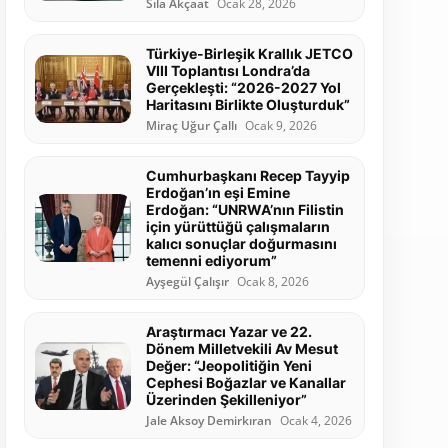
Sıla Akçaat
Ocak 28, 2026
Türkiye-Birleşik Krallık JETCO
VIII Toplantısı Londra’da
Gerçekleşti: “2026-2027 Yol
Haritasını Birlikte Oluşturduk”
Miraç Uğur Çallı
Ocak 9, 2026
Cumhurbaşkanı Recep Tayyip
Erdoğan’ın eşi Emine
Erdoğan: “UNRWA’nın Filistin
için yürüttüğü çalışmaların
kalıcı sonuçlar doğurmasını
temenni ediyorum”
Ayşegül Çalışır
Ocak 8, 2026
Araştırmacı Yazar ve 22.
Dönem Milletvekili Av Mesut
Değer: “Jeopolitiğin Yeni
Cephesi Boğazlar ve Kanallar
Üzerinden Şekilleniyor”
Jale Aksoy Demirkıran
Ocak 4, 2026