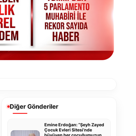
Diğer Gönderiler
Emine Erdoğan: “Şeyh Zayed
Çocuk Evleri Sitesi’nde
büyüyen her çocuğumuzun