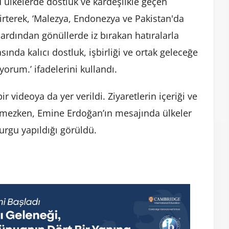
ülkelerde dostluk ve kardeşlikle geçen
lirterek, ‘Malezya, Endonezya ve Pakistan'da
 ardından gönüllerde iz bırakan hatıralarla
ında kalıcı dostluk, işbirliği ve ortak geleceğe
orum.’ ifadelerini kullandı.
ir videoya da yer verildi. Ziyaretlerin içeriği ve
lmezken, Emine Erdoğan’ın mesajında ülkeler
vurgu yapıldığı görüldü.