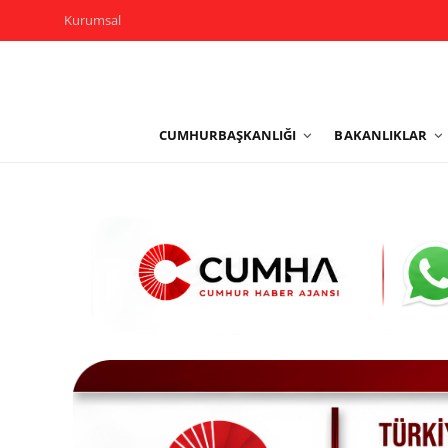
Kurumsal
Kurumsal
CUMHURBAŞKANLIĞI
BAKANLIKLAR
Cumhurbaşkanlığı
Bakanlıklar
TBMM
Siyasi Partiler
Yerel Yönetimler
Mülki İdare