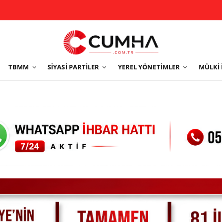
TBMM
SIYASI PARTILER
YEREL YÖNETIMLER
MÜLKI 