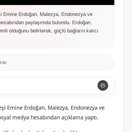
S
P
E
e
I
n
şi Emine Erdoğan, Malezya, Endonezya ve
t
P
t
a hesabından paylaşımda bulundu. Erdoğan,
t
e
i
r
emli olduğunu belirterek, güçlü bağların kalıcı
n
f
g
u
s
l
l
3:50
s
c
r
e
e
n
eşi Emine Erdoğan, Malezya, Endonezya ve
sosyal medya hesabından açıklama yaptı.